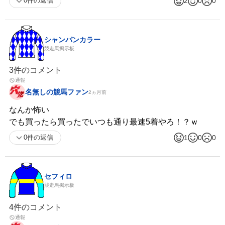
0件の返信
2
0
0
シャンパンカラー
競走馬掲示板
3件のコメント
通報
名無しの競馬ファン
2ヵ月前
なんか怖い
でも買ったら買ったでいつも通り最速5着やろ！？ｗ
0件の返信
1
0
0
セフィロ
競走馬掲示板
4件のコメント
通報