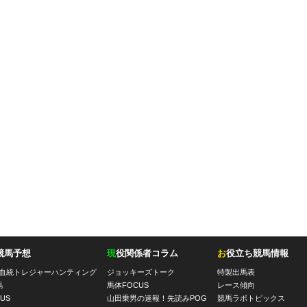
競馬予想
現
役関係者コラム
お
役立ち競馬情報
血統トレジャーハンティング
ジョッキーズトーク
特製出馬表
馬
馬体FOCUS
レース傾向
US
山田乗男の速報！先読みPOG
競馬ラボトピックス