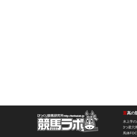
至
高の
競馬ラボ
水上学の
3つ星穴
馬体FOC