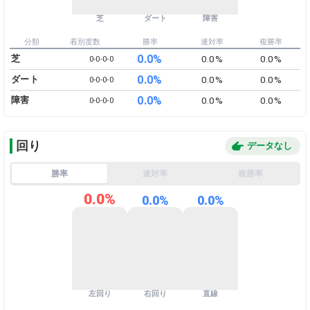
芝
ダート
障害
分類
着別度数
勝率
連対率
複勝率
0.0%
芝
0.0%
0.0%
0-​0-​0-​0
0.0%
ダート
0.0%
0.0%
0-​0-​0-​0
0.0%
障害
0.0%
0.0%
0-​0-​0-​0
回り
データなし
勝率
連対率
複勝率
0.0%
0.0%
0.0%
左回り
右回り
直線