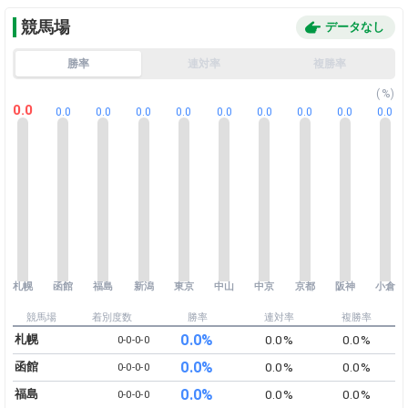
競馬場
データなし
勝率
連対率
複勝率
(%)
0.0
0.0
0.0
0.0
0.0
0.0
0.0
0.0
0.0
0.0
札幌
函館
福島
新潟
東京
中山
中京
京都
阪神
小倉
競馬場
着別度数
勝率
連対率
複勝率
0.0%
札幌
0.0%
0.0%
0-​0-​0-​0
0.0%
函館
0.0%
0.0%
0-​0-​0-​0
0.0%
福島
0.0%
0.0%
0-​0-​0-​0