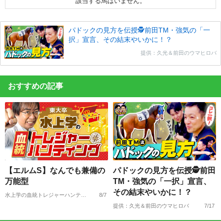
該当する馬はいません。
パドックの見方を伝授🕵前田TM・強気の「一
択」宣言、その結末やいかに！？
提供：久光＆前田のウマヒロバ
おすすめの記事
【エルムS】なんでも兼備の
パドックの見方を伝授🕵前田
万能型
TM・強気の「一択」宣言、
その結末やいかに！？
水上学の血統トレジャーハンティング
8/7
提供：久光＆前田のウマヒロバ
7/17