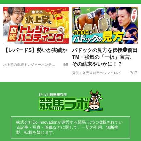
【レパードS】勢いか実績か
パドックの見方を伝授🕵前田
TM・強気の「一択」宣言、
その結末やいかに！？
水上学の血統トレジャーハンティング
8/5
提供：久光＆前田のウマヒロバ
7/17
株式会社Do innovationが運営する競馬ラボに掲載されてい
る記事・写真・映像などに関して、一切の引用、無断複
製、転載を禁じます。