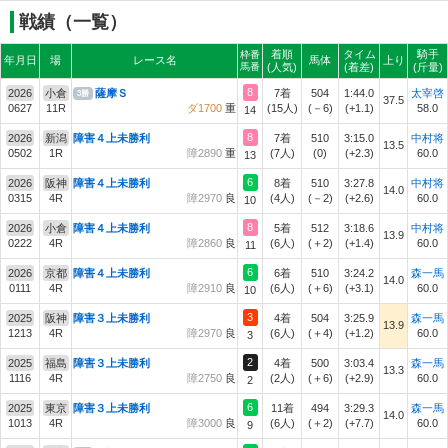
戦績（一覧）
着順
タイム
騎手
枠番
年月日
場
レース名
馬体
上り
馬番
(人気)
(着差)
(斤量)
8
2026
小倉
薩摩Ｓ
7着
504
1:44.0
太宰啓
3勝
37.5
0627
11R
ダ1700
重
(15人)
(－6)
(+1.1)
58.0
14
8
2026
新潟
障害４上未勝利
7着
510
3:15.0
中村将
13.5
0502
1R
障2890
重
(7人)
(0)
(+2.3)
60.0
13
6
2026
阪神
障害４上未勝利
8着
510
3:27.8
中村将
14.0
0315
4R
障2970
良
(4人)
(－2)
(+2.6)
60.0
10
8
2026
小倉
障害４上未勝利
5着
512
3:18.6
中村将
13.9
0222
4R
障2860
良
(6人)
(＋2)
(+1.4)
60.0
11
6
2026
京都
障害４上未勝利
6着
510
3:24.2
森一馬
14.0
0111
4R
障2910
良
(6人)
(＋6)
(+3.1)
60.0
10
3
2025
阪神
障害３上未勝利
4着
504
3:25.9
森一馬
13.9
1213
4R
障2970
良
(6人)
(＋4)
(+1.2)
60.0
3
2
2025
福島
障害３上未勝利
4着
500
3:03.4
森一馬
13.3
1116
4R
障2750
良
(2人)
(＋6)
(+2.9)
60.0
2
6
2025
東京
障害３上未勝利
11着
494
3:29.3
森一馬
14.0
1013
4R
障3000
良
(6人)
(＋2)
(+7.7)
60.0
9