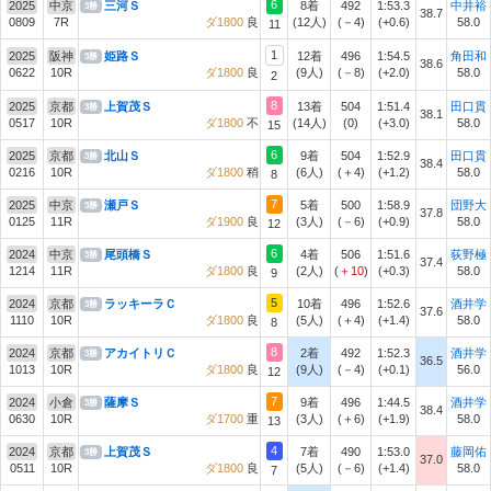
6
2025
中京
三河Ｓ
8着
492
1:53.3
中井裕
3勝
38.7
0809
7R
ダ1800
良
(12人)
(－4)
(+0.6)
58.0
11
1
2025
阪神
姫路Ｓ
12着
496
1:54.5
角田和
3勝
38.6
0622
10R
ダ1800
良
(9人)
(－8)
(+2.0)
58.0
2
8
2025
京都
上賀茂Ｓ
13着
504
1:51.4
田口貫
3勝
38.1
0517
10R
ダ1800
不
(14人)
(0)
(+3.0)
58.0
15
6
2025
京都
北山Ｓ
9着
504
1:52.9
田口貫
3勝
38.4
0216
10R
ダ1800
稍
(6人)
(＋4)
(+1.2)
58.0
8
7
2025
中京
瀬戸Ｓ
5着
500
1:58.9
団野大
3勝
37.8
0125
11R
ダ1900
良
(3人)
(－6)
(+0.9)
58.0
12
6
2024
中京
尾頭橋Ｓ
4着
506
1:51.6
荻野極
3勝
37.4
1214
11R
ダ1800
良
(2人)
(
＋10
)
(+0.3)
58.0
9
5
2024
京都
ラッキーラＣ
10着
496
1:52.6
酒井学
3勝
37.6
1110
10R
ダ1800
良
(5人)
(＋4)
(+1.4)
58.0
8
8
2024
京都
アカイトリＣ
2着
492
1:52.3
酒井学
3勝
36.5
1013
10R
ダ1800
良
(9人)
(－4)
(+0.1)
56.0
12
7
2024
小倉
薩摩Ｓ
9着
496
1:44.5
酒井学
3勝
38.4
0630
10R
ダ1700
重
(3人)
(＋6)
(+1.9)
58.0
13
4
2024
京都
上賀茂Ｓ
7着
490
1:53.0
藤岡佑
3勝
37.0
0511
10R
ダ1800
良
(5人)
(－6)
(+1.4)
58.0
7