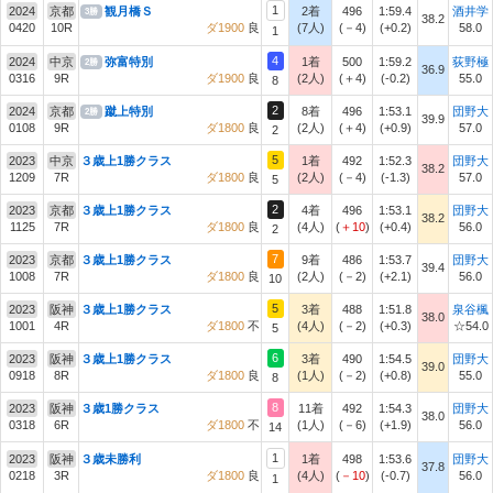
1
2024
京都
観月橋Ｓ
2着
496
1:59.4
酒井学
3勝
38.2
0420
10R
ダ1900
良
(7人)
(－4)
(+0.2)
58.0
1
4
2024
中京
弥富特別
1着
500
1:59.2
荻野極
2勝
36.9
0316
9R
ダ1900
良
(2人)
(＋4)
(-0.2)
55.0
8
2
2024
京都
蹴上特別
8着
496
1:53.1
団野大
2勝
39.9
0108
9R
ダ1800
良
(2人)
(＋4)
(+0.9)
57.0
2
5
2023
中京
３歳上1勝クラス
1着
492
1:52.3
団野大
38.2
1209
7R
ダ1800
良
(2人)
(－4)
(-1.3)
57.0
5
2
2023
京都
３歳上1勝クラス
4着
496
1:53.1
団野大
38.2
1125
7R
ダ1800
良
(4人)
(
＋10
)
(+0.4)
56.0
2
7
2023
京都
３歳上1勝クラス
9着
486
1:53.7
団野大
39.4
1008
7R
ダ1800
良
(2人)
(－2)
(+2.1)
56.0
10
5
2023
阪神
３歳上1勝クラス
3着
488
1:51.8
泉谷楓
38.0
1001
4R
ダ1800
不
(4人)
(－2)
(+0.3)
☆54.0
5
6
2023
阪神
３歳上1勝クラス
3着
490
1:54.5
団野大
39.0
0918
8R
ダ1800
良
(1人)
(－2)
(+0.8)
55.0
8
8
2023
阪神
３歳1勝クラス
11着
492
1:54.3
団野大
38.0
0318
6R
ダ1800
不
(1人)
(－6)
(+1.9)
56.0
14
1
2023
阪神
３歳未勝利
1着
498
1:53.6
団野大
37.8
0218
3R
ダ1800
良
(4人)
(
－10
)
(-0.7)
56.0
1