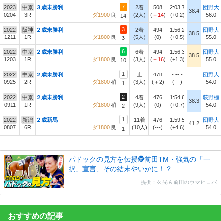
7
2023
中京
３歳未勝利
2着
508
2:03.7
団野大
38.4
0204
3R
ダ1900
良
(2人)
(
＋14
)
(+0.2)
56.0
14
3
2022
阪神
２歳未勝利
2着
494
1:56.2
団野大
38.5
1211
1R
ダ1800
良
(5人)
(0)
(+0.5)
55.0
3
6
2022
中京
２歳未勝利
6着
494
1:56.3
団野大
38.5
1203
1R
ダ1800
良
(3人)
(
＋16
)
(+1.3)
55.0
10
1
2022
中京
２歳未勝利
止
478
-:--.-
団野大
---
0925
2R
ダ1800
稍
(3人)
(＋2)
(---)
54.0
1
2
2022
中京
２歳未勝利
4着
476
1:54.6
荻野極
38.3
0911
1R
ダ1800
稍
(9人)
(0)
(+0.7)
54.0
2
1
2022
新潟
２歳新馬
11着
476
1:59.5
団野大
41.2
0807
6R
ダ1800
良
(10人)
(---)
(+4.6)
54.0
1
パドックの見方を伝授🕵前田TM・強気の「一
択」宣言、その結末やいかに！？
提供：久光＆前田のウマヒロバ
おすすめの記事