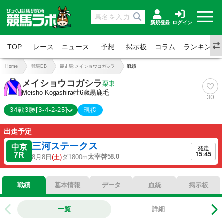
新規登録
ログイン
TOP
レース
ニュース
予想
掲示板
コラム
ランキング
Home
競馬DB
競走馬:メイショウコガシラ
戦績
メイショウコガシラ
栗東
Meisho Kogashira
牡6歳
黒鹿毛
30
34戦3勝[3-4-2-25]
現役
3-4-2-25
出走予定
総合成績
三河ステークス
9%
中京
勝率
発走
15:45
7R
21%
太宰啓58.0
8月8日
(土)
ダ1800m
連対
26%
複勝
戦績
基本情報
データ
血統
掲示板
一覧
詳細