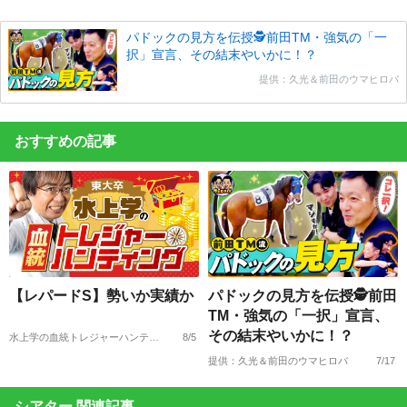
パドックの見方を伝授🕵前田TM・強気の「一
択」宣言、その結末やいかに！？
提供：久光＆前田のウマヒロバ
おすすめの記事
【レパードS】勢いか実績か
パドックの見方を伝授🕵前田
TM・強気の「一択」宣言、
その結末やいかに！？
水上学の血統トレジャーハンティング
8/5
提供：久光＆前田のウマヒロバ
7/17
シアター 関連記事