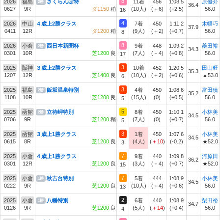
8
2026
福島
さくらんぼ特
11着
456
1:08.5
原優介
2勝
36.4
0627
9R
ダ1150
稍
(10人)
(＋6)
(+2.5)
56.0
16
4
2026
中山
４歳上2勝クラス
7着
450
1:11.2
木幡巧
37.9
0411
12R
ダ1200
稍
(9人)
(＋2)
(+0.7)
56.0
8
8
2026
小倉
西日本新聞杯
9着
448
1:09.2
菱田裕
2勝
34.3
0301
10R
芝1200
良
(7人)
(－4)
(+0.8)
56.0
17
3
2025
阪神
３歳上2勝クラス
10着
452
1:20.5
田山旺
35.3
1207
12R
芝1400
良
(10人)
(＋2)
(+0.6)
▲53.0
6
3
2025
福島
飯坂温泉特別
4着
450
1:08.6
富田暁
2勝
35.2
1108
10R
芝1200
良
(15人)
(0)
(+0.5)
56.0
5
5
2025
函館
立待岬特別
8着
450
1:10.1
小林美
2勝
34.5
0706
9R
芝1200
稍
(7人)
(0)
(+0.7)
56.0
5
3
2025
函館
３歳上1勝クラス
1着
450
1:07.6
小林美
34.5
0615
8R
芝1200
良
(4人)
(
＋10
)
(-0.2)
★52.0
3
7
2025
小倉
４歳上1勝クラス
9着
440
1:09.8
河原田
36.2
0301
12R
芝1200
良
(3人)
(－4)
(+0.7)
★52.0
15
7
2025
小倉
秋吉台特別
5着
444
1:08.9
小林美
1勝
34.5
0222
9R
芝1200
良
(10人)
(＋4)
(+0.6)
56.0
13
2
2025
小倉
八幡特別
6着
440
1:08.9
柴田裕
1勝
34.7
0126
9R
芝1200
良
(5人)
(
＋14
)
(+0.4)
56.0
4