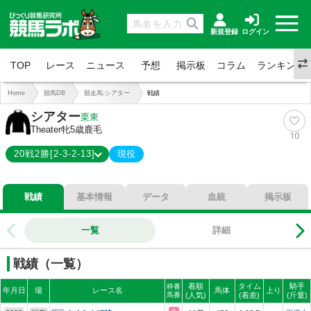
新規登録
ログイン
TOP
レース
ニュース
予想
掲示板
コラム
ランキング
Home
競馬DB
競走馬:シアター
戦績
シアター
栗東
Theater
牝5歳
鹿毛
10
20戦2勝[2-3-2-13]
現役
2-3-2-13
総合成績
戦績
基本情報
データ
血統
掲示板
10%
勝率
25%
連対
一覧
詳細
35%
複勝
戦績（一覧）
着順
タイム
騎手
枠番
年月日
場
レース名
馬体
上り
馬番
(人気)
(着差)
(斤量)