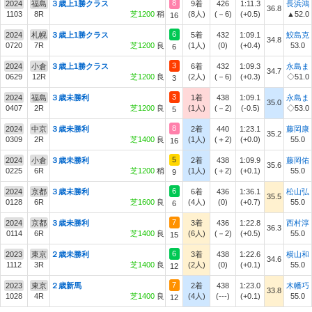
8
2024
福島
３歳上1勝クラス
9着
426
1:11.3
長浜鴻
36.8
1103
8R
芝1200
稍
(8人)
(－6)
(+0.5)
▲52.0
16
6
2024
札幌
３歳上1勝クラス
5着
432
1:09.1
鮫島克
34.8
0720
7R
芝1200
良
(1人)
(0)
(+0.4)
53.0
6
3
2024
小倉
３歳上1勝クラス
6着
432
1:09.3
永島ま
34.7
0629
12R
芝1200
良
(2人)
(－6)
(+0.3)
◇51.0
3
3
2024
福島
３歳未勝利
1着
438
1:09.1
永島ま
35.0
0407
2R
芝1200
良
(1人)
(－2)
(-0.5)
◇53.0
5
8
2024
中京
３歳未勝利
2着
440
1:23.1
藤岡康
35.2
0309
2R
芝1400
良
(1人)
(＋2)
(+0.0)
55.0
16
5
2024
小倉
３歳未勝利
2着
438
1:09.9
藤岡佑
35.6
0225
6R
芝1200
稍
(1人)
(＋2)
(+0.1)
55.0
9
6
2024
京都
３歳未勝利
6着
436
1:36.1
松山弘
35.5
0128
6R
芝1600
良
(4人)
(0)
(+0.7)
55.0
6
7
2024
京都
３歳未勝利
3着
436
1:22.8
西村淳
36.3
0114
6R
芝1400
良
(6人)
(－2)
(+0.5)
55.0
15
6
2023
東京
２歳未勝利
3着
438
1:22.6
横山和
34.6
1112
3R
芝1400
良
(2人)
(0)
(+0.1)
55.0
12
7
2023
東京
２歳新馬
2着
438
1:23.0
木幡巧
33.8
1028
4R
芝1400
良
(4人)
(---)
(+0.1)
55.0
12