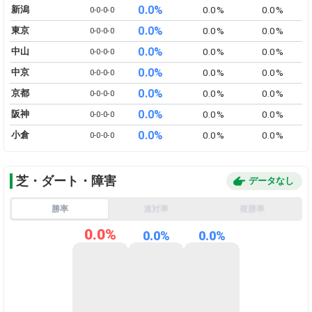
0.0%
新潟
0.0%
0.0%
0-​0-​0-​0
0.0%
東京
0.0%
0.0%
0-​0-​0-​0
0.0%
中山
0.0%
0.0%
0-​0-​0-​0
0.0%
中京
0.0%
0.0%
0-​0-​0-​0
0.0%
京都
0.0%
0.0%
0-​0-​0-​0
0.0%
阪神
0.0%
0.0%
0-​0-​0-​0
0.0%
小倉
0.0%
0.0%
0-​0-​0-​0
芝・ダート・障害
データなし
勝率
連対率
複勝率
0.0%
0.0%
0.0%