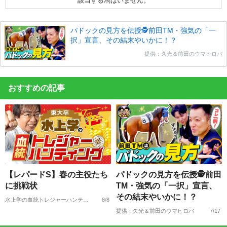
該当する馬はいません。
パドックの見方を伝授🕵前田TM・強気の「一
択」宣言、その結末やいかに！？
提供：久光＆前田のウマヒロバ
おすすめの記事
【レパードS】春の主役たち
パドックの見方を伝授🕵前田
に挑戦状
TM・強気の「一択」宣言、
その結末やいかに！？
水上学の血統トレジャーハンティング
8/8
提供：久光＆前田のウマヒロバ
7/17