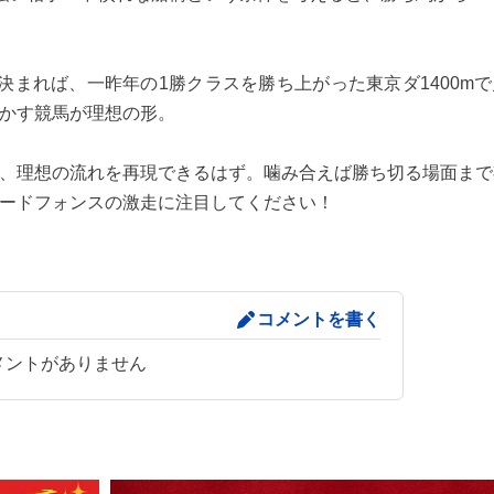
決まれば、一昨年の1勝クラスを勝ち上がった東京ダ1400m
かす競馬が理想の形。
、理想の流れを再現できるはず。噛み合えば勝ち切る場面まで
ードフォンスの激走に注目してください！
コメントを書く
メントがありません