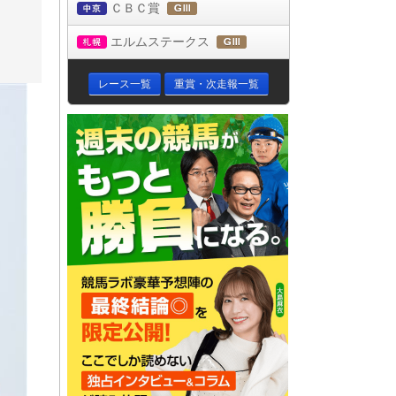
ＣＢＣ賞
中京
(ＧⅢ)
エルムステークス
札幌
(ＧⅢ)
レース一覧
重賞・次走報一覧