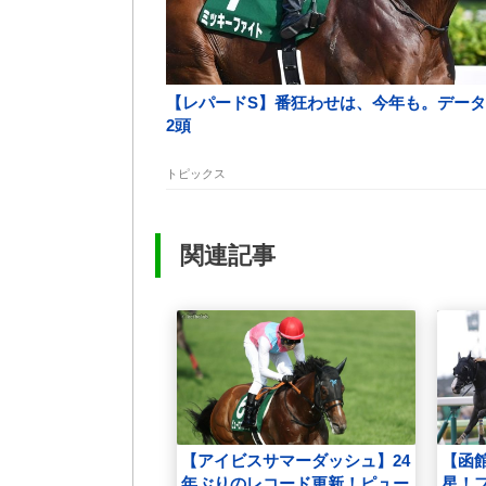
【レパードS】番狂わせは、今年も。デー
2頭
トピックス
関連記事
【アイビスサマーダッシュ】24
【函
年ぶりのレコード更新！ピュー
星！