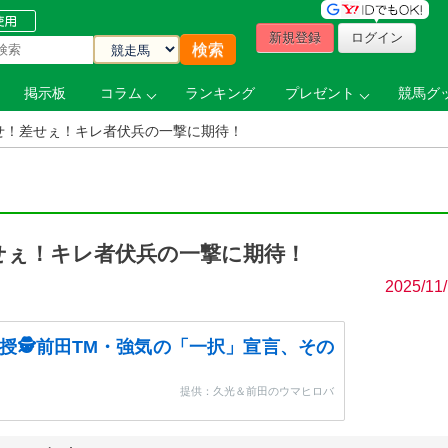
新規登録
ログイン
掲示板
コラム
ランキング
プレゼント
競馬グッ
せ！差せぇ！キレ者伏兵の一撃に期待！
せぇ！キレ者伏兵の一撃に期待！
2025/11
授🕵前田TM・強気の「一択」宣言、その
提供：久光＆前田のウマヒロバ