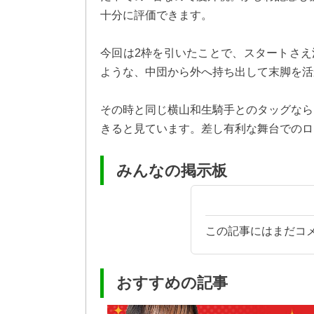
十分に評価できます。
今回は2枠を引いたことで、スタートさえ
ような、中団から外へ持ち出して末脚を活
その時と同じ横山和生騎手とのタッグなら
きると見ています。差し有利な舞台でのロ
みんなの掲示板
この記事にはまだコ
おすすめの記事