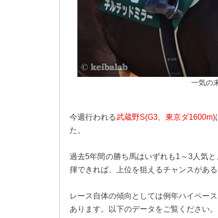
一気の
今週行われる
武蔵野S(G3、東京ダ1600m)
た。
過去5年間の勝ち馬はいずれも1～3人気
揮できれば、上位を狙えるチャンスがある
レース自体の傾向としては例年ハイペース
あります。以下のデータをご覧ください。