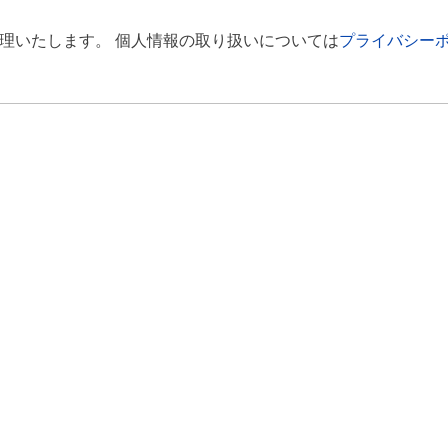
理いたします。 個人情報の取り扱いについては
プライバシー