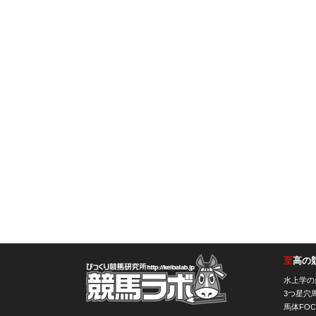
至
高の
競馬ラボ
水上学の
3つ星穴
馬体FOC