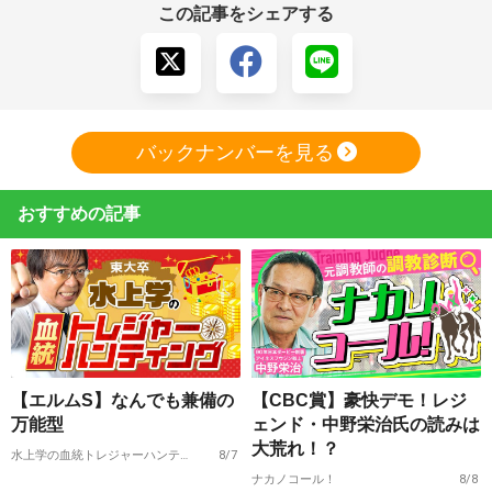
この記事をシェアする
バックナンバーを見る
おすすめの記事
【エルムS】なんでも兼備の
【CBC賞】豪快デモ！レジ
万能型
ェンド・中野栄治氏の読みは
大荒れ！？
水上学の血統トレジャーハンティング
8/7
ナカノコール！
8/8