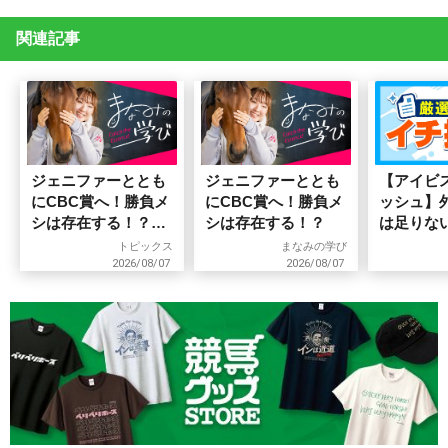
関連記事
ジェニファーととも
ジェニファーととも
【アイビ
にCBC賞へ！勝負メ
にCBC賞へ！勝負メ
ッシュ】
シは存在する！？
シは存在する！？
は足りな
【永島まなみコラ
狙うべき
トピックス
まなみの学び
ム】
2026/08/07
2026/08/07