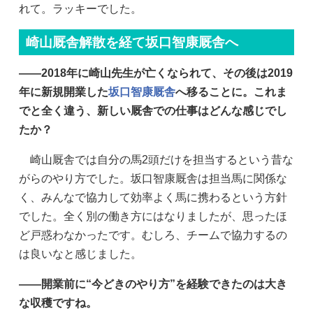
れて。ラッキーでした。
崎山厩舎解散を経て坂口智康厩舎へ
——2018年に崎山先生が亡くなられて、その後は2019
年に新規開業した
坂口智康厩舎
へ移ることに。これま
でと全く違う、新しい厩舎での仕事はどんな感じでし
たか？
崎山厩舎では自分の馬2頭だけを担当するという昔な
がらのやり方でした。坂口智康厩舎は担当馬に関係な
く、みんなで協力して効率よく馬に携わるという方針
でした。全く別の働き方にはなりましたが、思ったほ
ど戸惑わなかったです。むしろ、チームで協力するの
は良いなと感じました。
——開業前に“今どきのやり方”を経験できたのは大き
な収穫ですね。