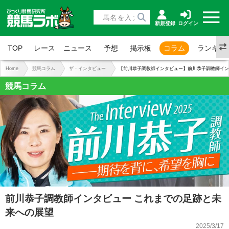
新規登録
ログイン
TOP
レース
ニュース
予想
掲示板
コラム
ランキン
Home
競馬コラム
ザ・インタビュー
【前川恭子調教師インタビュー】前川恭子調教師イン
競馬コラム
前川恭子調教師インタビュー これまでの足跡と未
来への展望
2025/3/17