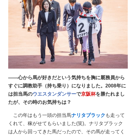
——心から馬が好きだという気持ちを胸に厩務員から
すぐに調教助手（持ち乗り）になりました。2008年に
は担当馬の
ウエスタンダンサー
で
京阪杯
を勝たれまし
たが、その時のお気持ちは？
この年はもう一頭の担当馬
ナリタブラック
も走って
くれて、稼がせてもらいました(笑)。ナリタブラック
は人から回ってきた馬だったので、その馬が走ってく