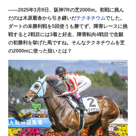
——2025年3月9日、阪神7Rの芝2000m。初戦に挑ん
だのは木原厩舎から引き継いだ
テクネチウム
でした。
ダートの未勝利戦を5回使うも勝てず、障害レースに挑
戦すると2戦目には3着と好走、障害転向4戦目で念願
の初勝利を挙げた馬ですね。そんなテクネチウムを芝
の2000mに使った狙いとは？