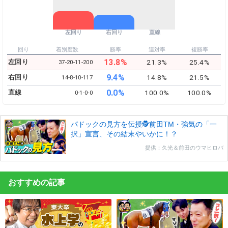
左回り
右回り
直線
回り
着別度数
勝率
連対率
複勝率
13.8%
左回り
21.3%
25.4%
37-​20-​11-​200
9.4%
右回り
14.8%
21.5%
14-​8-​10-​117
0.0%
直線
100.0%
100.0%
0-​1-​0-​0
パドックの見方を伝授🕵前田TM・強気の「一
択」宣言、その結末やいかに！？
提供：久光＆前田のウマヒロバ
おすすめの記事