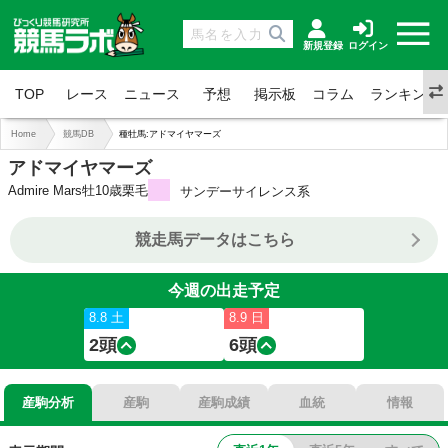
新規登録
ログイン
TOP
レース
ニュース
予想
掲示板
コラム
ランキング
Home
競馬DB
種牡馬:アドマイヤマーズ
アドマイヤマーズ
Admire Mars
牡10歳
栗毛
サンデーサイレンス系
0-0-0-0
総合成績
競走馬データはこちら
0%
勝率
0%
連対
今週の出走予定
0%
複勝
8.8 土
8.9 日
2頭
6頭
産駒分析
産駒
産駒成績
血統
情報