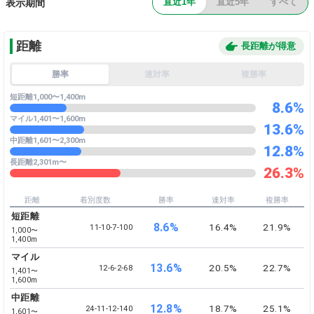
直近1年
直近5年
すべて
表示期間
距離
長距離が得意
勝率
連対率
複勝率
短距離
1,000〜1,400m
8.6%
マイル
1,401〜1,600m
13.6%
中距離
1,601〜2,300m
12.8%
長距離
2,301m〜
26.3%
距離
着別度数
勝率
連対率
複勝率
短距離
8.6%
16.4%
21.9%
11-​10-​7-​100
1,000〜
1,400m
マイル
13.6%
20.5%
22.7%
12-​6-​2-​68
1,401〜
1,600m
中距離
12.8%
18.7%
25.1%
24-​11-​12-​140
1,601〜