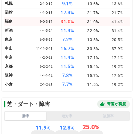
9.1%
札幌
13.6%
13.6%
2-​1-​0-​19
17.4%
函館
21.7%
21.7%
4-​1-​0-​18
31.0%
福島
31.0%
41.4%
9-​0-​3-​17
11.4%
新潟
22.9%
31.4%
4-​4-​3-​24
7.2%
東京
10.8%
20.5%
6-​3-​8-​66
16.7%
中山
33.3%
37.9%
11-​11-​3-​41
11.4%
中京
17.1%
17.1%
4-​2-​0-​29
11.5%
京都
15.4%
19.2%
6-​2-​2-​42
7.8%
阪神
15.7%
17.6%
4-​4-​1-​42
7.7%
小倉
11.5%
19.2%
2-​1-​2-​21
芝・ダート・障害
障害が得意
勝率
連対率
複勝率
25.0%
11.9%
12.8%