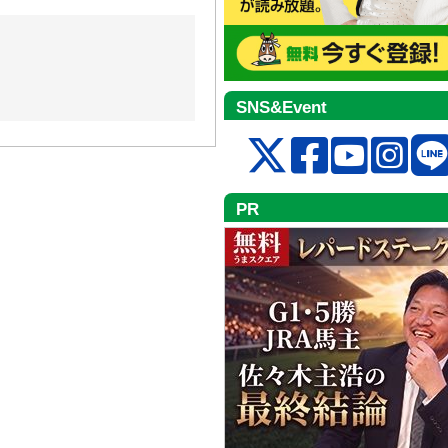
SNS&Event
PR