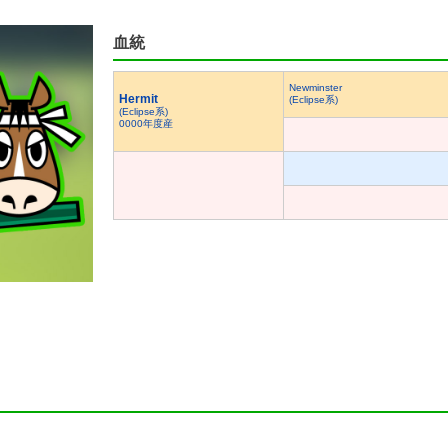
血統
Newminster
Hermit
(Eclipse系)
(Eclipse系)
0000年度産