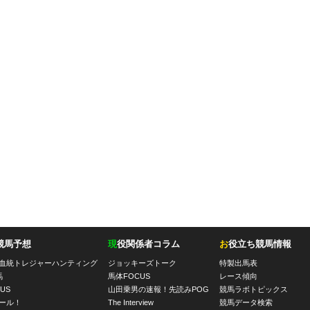
競馬予想
現
役関係者コラム
お
役立ち競馬情報
血統トレジャーハンティング
ジョッキーズトーク
特製出馬表
馬
馬体FOCUS
レース傾向
US
山田乗男の速報！先読みPOG
競馬ラボトピックス
ール！
The Interview
競馬データ検索