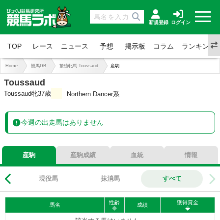
新規登録
ログイン
TOP
レース
ニュース
予想
掲示板
コラム
ランキング
Home
競馬DB
繁殖牝馬:Toussaud
産駒
Toussaud
Toussaud
牝37歳
Northern Dancer系
0-0-0-0
総合成績
今週の出走馬はありません
0%
勝率
0%
連対
0%
複勝
産駒
産駒成績
血統
情報
現役馬
抹消馬
すべて
性齢
獲得賞金
馬名
成績