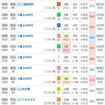
3
2005
東京
是政特別
9着
464
2:12.7
藤田伸
1000
37.5
0514
9R
ダ2100
良
(7人)
(0)
(+0.8)
53.0
5
6
2005
東京
４歳上1000万
6着
464
1:38.6
吉田豊
36.4
0430
12R
ダ1600
良
(2人)
(＋2)
(+0.6)
55.0
11
4
2005
東京
４歳上1000万
5着
462
2:13.1
吉田豊
36.7
0205
12R
ダ2100
良
(8人)
(－2)
(+0.4)
54.0
5
8
2005
中山
４歳上1000万
3着
464
1:55.0
後藤浩
39.3
0122
12R
ダ1800
良
(5人)
(－6)
(+0.6)
54.0
15
6
2005
中山
４歳上500万
1着
470
1:56.6
吉田豊
39.5
0109
7R
ダ1800
良
(2人)
(＋4)
(-0.4)
54.0
11
1
2004
中山
３歳上500万
4着
466
1:56.5
四位洋
38.1
1212
7R
ダ1800
良
(7人)
(－8)
(+0.3)
54.0
1
8
2004
東京
３歳上500万
8着
474
1:39.1
勝浦正
36.5
1113
7R
ダ1600
稍
(9人)
(－4)
(+1.4)
54.0
15
7
2004
東京
３歳上500万
3着
478
1:39.1
勝浦正
37.8
1030
6R
ダ1600
稍
(7人)
(
＋26
)
(+0.2)
53.0
10
5
2004
東京
牡丹賞
14着
452
1:38.6
勝浦正
500
36.3
0529
9R
芝1600
良
(13人)
(－8)
(+4.6)
54.0
8
7
2004
中山
アネモネＳ
11着
460
1:36.4
藤田伸
OP
36.0
0313
10R
芝1600
良
(15人)
(＋2)
(+1.7)
54.0
14