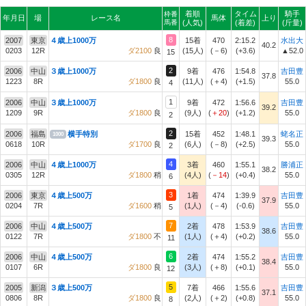
着順
タイム
騎手
枠番
年月日
場
レース名
馬体
上り
馬番
(人気)
(着差)
(斤量)
8
2007
東京
４歳上1000万
15着
470
2:15.2
水出大
40.2
0203
12R
ダ2100
良
(15人)
(－6)
(+3.6)
▲52.0
15
2
2006
中山
３歳上1000万
9着
476
1:54.8
吉田豊
37.8
1223
8R
ダ1800
良
(11人)
(＋4)
(+1.5)
55.0
4
1
2006
中山
３歳上1000万
9着
472
1:56.6
吉田豊
39.2
1209
9R
ダ1800
良
(9人)
(
＋20
)
(+1.2)
55.0
2
2
2006
福島
横手特別
15着
452
1:48.1
蛯名正
1000
39.3
0618
10R
ダ1700
良
(6人)
(－8)
(+2.5)
55.0
2
4
2006
中山
４歳上1000万
3着
460
1:55.1
勝浦正
38.2
0305
12R
ダ1800
稍
(4人)
(
－14
)
(+0.4)
55.0
6
3
2006
東京
４歳上500万
1着
474
1:39.9
吉田豊
37.9
0204
7R
ダ1600
稍
(1人)
(－4)
(-0.6)
55.0
5
7
2006
中山
４歳上500万
2着
478
1:53.9
吉田豊
38.6
0122
7R
ダ1800
不
(1人)
(＋4)
(+0.2)
55.0
11
6
2006
中山
４歳上500万
2着
474
1:55.2
吉田豊
38.4
0107
6R
ダ1800
良
(3人)
(＋8)
(+0.1)
55.0
12
5
2005
新潟
３歳上500万
7着
466
1:55.6
吉田豊
37.1
0806
8R
ダ1800
良
(2人)
(＋2)
(+0.8)
55.0
8