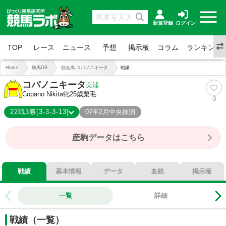
新規登録
ログイン
TOP
レース
ニュース
予想
掲示板
コラム
ランキング
Home
競馬DB
競走馬:コパノニキータ
戦績
コパノニキータ
美浦
Copano Nikita
牝25歳
栗毛
0
22戦3勝[3-3-3-13]
07年2月中央抹消
3-3-3-13
総合成績
産駒データはこちら
14%
勝率
27%
連対
41%
複勝
戦績
基本情報
データ
血統
掲示板
一覧
詳細
戦績（一覧）