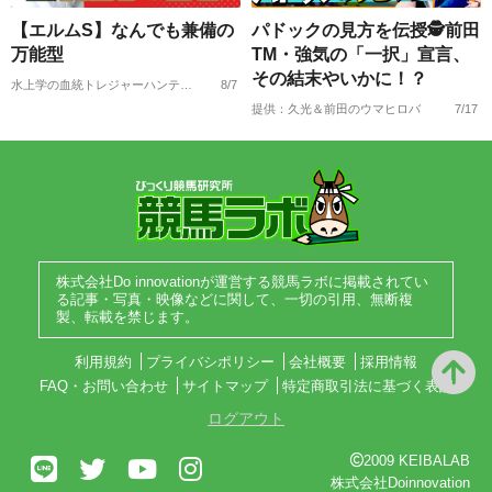
【エルムS】なんでも兼備の
パドックの見方を伝授🕵前田
万能型
TM・強気の「一択」宣言、
その結末やいかに！？
水上学の血統トレジャーハンティング
8/7
提供：久光＆前田のウマヒロバ
7/17
株式会社Do innovationが運営する競馬ラボに掲載されてい
る記事・写真・映像などに関して、一切の引用、無断複
製、転載を禁じます。
利用規約
プライバシポリシー
会社概要
採用情報
FAQ・お問い合わせ
サイトマップ
特定商取引法に基づく表記
ログアウト
2009 KEIBALAB
株式会社Doinnovation