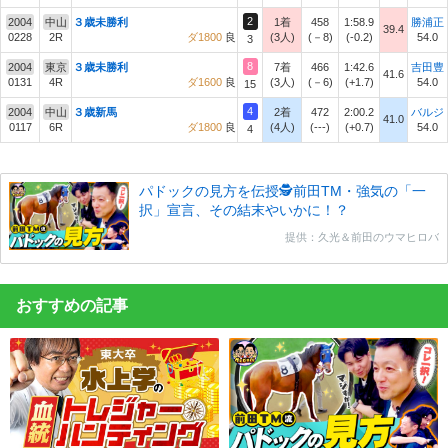
2
2004
中山
３歳未勝利
1着
458
1:58.9
勝浦正
39.4
0228
2R
ダ1800
良
(3人)
(－8)
(-0.2)
54.0
3
8
2004
東京
３歳未勝利
7着
466
1:42.6
吉田豊
41.6
0131
4R
ダ1600
良
(3人)
(－6)
(+1.7)
54.0
15
4
2004
中山
３歳新馬
2着
472
2:00.2
バルジ
41.0
0117
6R
ダ1800
良
(4人)
(---)
(+0.7)
54.0
4
パドックの見方を伝授🕵前田TM・強気の「一
択」宣言、その結末やいかに！？
提供：久光＆前田のウマヒロバ
おすすめの記事