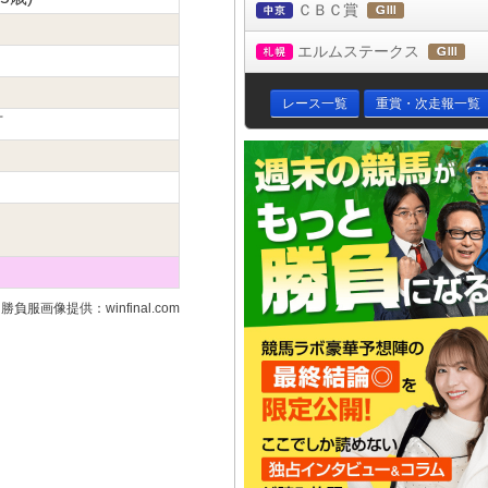
ＣＢＣ賞
中京
(ＧⅢ)
エルムステークス
札幌
(Ｇ
レース一覧
重賞・次走報一覧
町
勝負服画像提供：winfinal.com