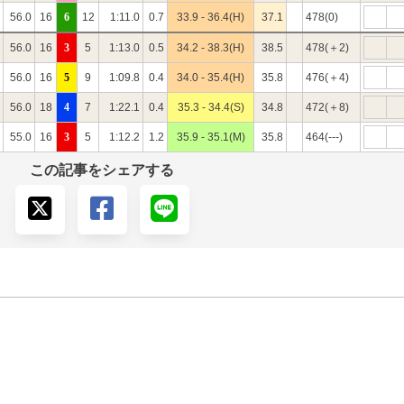
56.0
16
6
12
1:11.0
0.7
33.9 - 36.4(H)
37.1
478(0)
56.0
16
3
5
1:13.0
0.5
34.2 - 38.3(H)
38.5
478(＋2)
56.0
16
5
9
1:09.8
0.4
34.0 - 35.4(H)
35.8
476(＋4)
56.0
18
4
7
1:22.1
0.4
35.3 - 34.4(S)
34.8
472(＋8)
55.0
16
3
5
1:12.2
1.2
35.9 - 35.1(M)
35.8
464(---)
この記事をシェアする