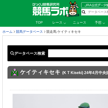
TOP
レース
ニュース
予想
ホーム
競馬データベース
競走馬:ケイティキセキ
データベース検索
ケイティキセキ
(K T Kiseki) 24年4月中