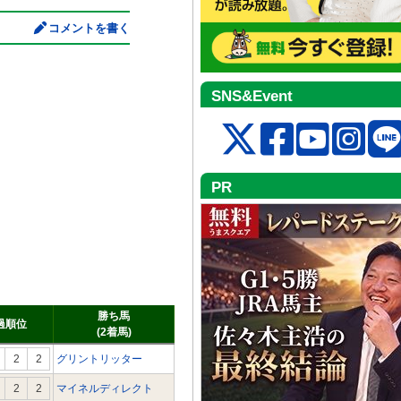
コメントを書く
SNS&Event
PR
勝ち馬
過順位
(2着馬)
2
2
グリントリッター
2
2
マイネルディレクト