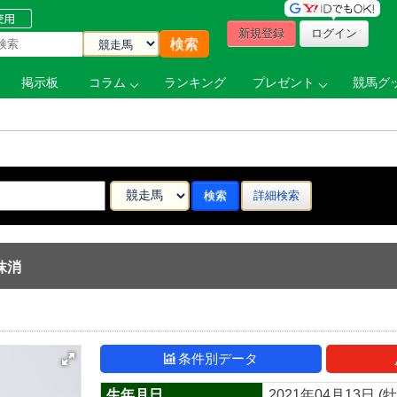
新規登録
ログイン
掲示板
コラム
ランキング
プレゼント
競馬グッ
詳細検索
央抹消
条件別データ
生年月日
2021年04月13日 (牡