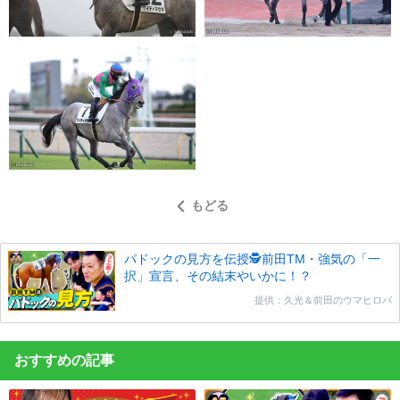
もどる
パドックの見方を伝授🕵前田TM・強気の「一
択」宣言、その結末やいかに！？
提供：久光＆前田のウマヒロバ
おすすめの記事