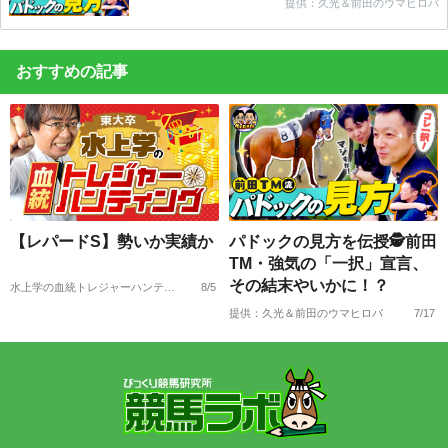
提供：久光＆前田のウマヒロバ
おすすめの記事
【レパードS】勢いか実績か
パドックの見方を伝授🕵前田
TM・強気の「一択」宣言、
その結末やいかに！？
水上学の血統トレジャーハンティング
8/5
提供：久光＆前田のウマヒロバ
7/17