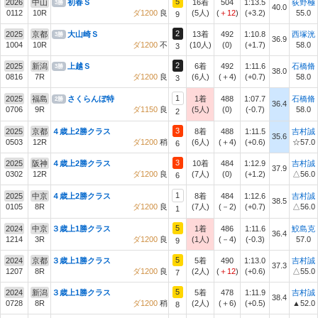
5
2026
中山
初春Ｓ
16着
504
1:13.5
荻野極
3勝
40.0
0112
10R
ダ1200
良
(5人)
(
＋12
)
(+3.2)
55.0
9
2
2025
京都
大山崎Ｓ
13着
492
1:10.8
西塚洸
3勝
36.9
1004
10R
ダ1200
不
(10人)
(0)
(+1.7)
58.0
3
2
2025
新潟
上越Ｓ
6着
492
1:11.6
石橋脩
3勝
38.0
0816
7R
ダ1200
良
(6人)
(＋4)
(+0.7)
58.0
3
1
2025
福島
さくらんぼ特
1着
488
1:07.7
石橋脩
2勝
36.4
0706
9R
ダ1150
良
(5人)
(0)
(-0.7)
58.0
2
3
2025
京都
４歳上2勝クラス
8着
488
1:11.5
吉村誠
35.6
0503
12R
ダ1200
稍
(6人)
(＋4)
(+0.6)
☆57.0
6
3
2025
阪神
４歳上2勝クラス
10着
484
1:12.9
吉村誠
37.9
0302
12R
ダ1200
良
(7人)
(0)
(+1.2)
△56.0
6
1
2025
中京
４歳上2勝クラス
8着
484
1:12.6
吉村誠
38.5
0105
8R
ダ1200
良
(7人)
(－2)
(+0.7)
△56.0
1
5
2024
中京
３歳上1勝クラス
1着
486
1:11.6
鮫島克
36.4
1214
3R
ダ1200
良
(1人)
(－4)
(-0.3)
57.0
9
5
2024
京都
３歳上1勝クラス
5着
490
1:13.0
吉村誠
37.3
1207
8R
ダ1200
良
(2人)
(
＋12
)
(+0.6)
△55.0
7
5
2024
新潟
３歳上1勝クラス
5着
478
1:11.9
吉村誠
38.4
0728
8R
ダ1200
稍
(2人)
(＋6)
(+0.5)
▲52.0
8