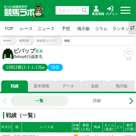
新規登録
ログイン
TOP
レース
ニュース
予想
掲示板
コラム
ランキング
Home
競馬DB
競走馬:ビバップ
戦績
ビバップ
栗東
Bebop
牡5歳
栗毛
17
18戦3勝[3-1-1-13]
現役
3-1-1-13
総合成績
戦績
基本情報
データ
血統
掲示板
17%
勝率
22%
連対
一覧
詳細
28%
複勝
戦績（一覧）
着順
タイム
騎手
枠番
年月日
場
レース名
馬体
上り
馬番
(人気)
(着差)
(斤量)