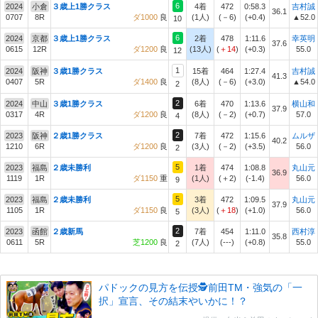
6
2024
小倉
３歳上1勝クラス
4着
472
0:58.3
吉村誠
36.1
0707
8R
ダ1000
良
(1人)
(－6)
(+0.4)
▲52.0
10
6
2024
京都
３歳上1勝クラス
2着
478
1:11.6
幸英明
37.6
0615
12R
ダ1200
良
(13人)
(
＋14
)
(+0.3)
55.0
12
1
2024
阪神
３歳1勝クラス
15着
464
1:27.4
吉村誠
41.3
0407
5R
ダ1400
良
(8人)
(－6)
(+3.0)
▲54.0
2
2
2024
中山
３歳1勝クラス
6着
470
1:13.6
横山和
37.9
0317
4R
ダ1200
良
(8人)
(－2)
(+0.7)
57.0
4
2
2023
阪神
２歳1勝クラス
7着
472
1:15.6
ムルザ
40.2
1210
6R
ダ1200
良
(3人)
(－2)
(+3.5)
56.0
2
5
2023
福島
２歳未勝利
1着
474
1:08.8
丸山元
36.9
1119
1R
ダ1150
重
(1人)
(＋2)
(-1.4)
56.0
9
5
2023
福島
２歳未勝利
3着
472
1:09.5
丸山元
37.9
1105
1R
ダ1150
良
(3人)
(
＋18
)
(+1.0)
56.0
5
2
2023
函館
２歳新馬
7着
454
1:11.0
西村淳
35.8
0611
5R
芝1200
良
(7人)
(---)
(+0.8)
55.0
2
パドックの見方を伝授🕵前田TM・強気の「一
択」宣言、その結末やいかに！？