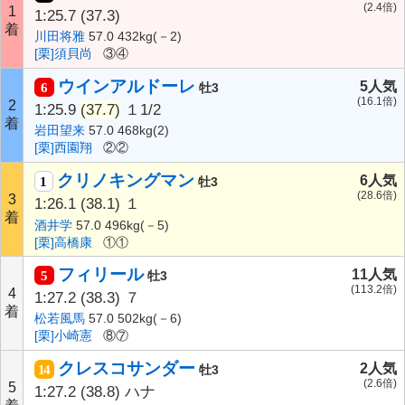
(2.4倍)
1
1:25.7
(37.3)
着
川田将雅
57.0 432kg(－2)
[栗]須貝尚
③④
ウインアルドーレ
5人気
6
牡3
(16.1倍)
2
1:25.9
(37.7)
１1/2
着
岩田望来
57.0 468kg(2)
[栗]西園翔
②②
クリノキングマン
6人気
1
牡3
(28.6倍)
3
1:26.1
(38.1)
１
着
酒井学
57.0 496kg(－5)
[栗]高橋康
①①
フィリール
11人気
5
牡3
(113.2倍)
4
1:27.2
(38.3)
７
着
松若風馬
57.0 502kg(－6)
[栗]小崎憲
⑧⑦
クレスコサンダー
2人気
14
牡3
(2.6倍)
5
1:27.2
(38.8)
ハナ