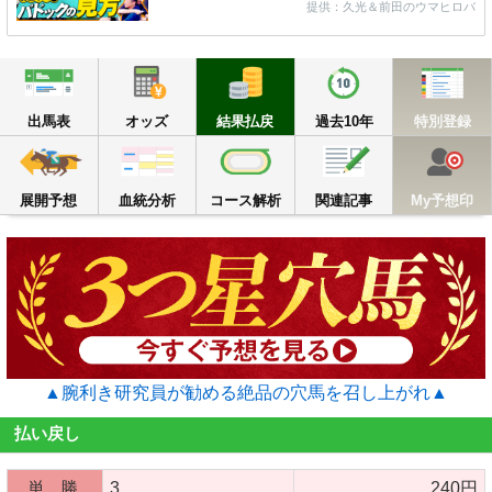
提供：久光＆前田のウマヒロバ
出馬表
オッズ
結果払戻
過去10年
出馬表
オッズ
結果払戻
過去10年
特別登録
展開予想
血統分析
コース解析
関連記事
M
展開予想
血統分析
コース解析
関連記事
My予想印
▲腕利き研究員が勧める絶品の穴馬を召し上がれ▲
払い戻し
単 勝
3
240円