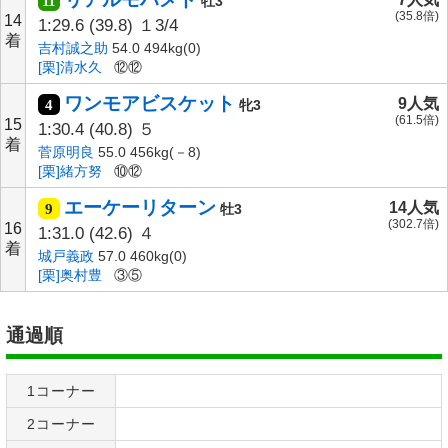
11
牡3
(35.8倍)
14
1:29.6
(39.8)
１3/4
着
吉村誠之助
54.0 494kg(0)
[栗]清水久
⑫⑫
ワンモアビスケット
9人気
4
牝3
(61.5倍)
15
1:30.4
(40.8)
５
着
菅原明良
55.0 456kg(－8)
[栗]緒方努
⑩⑫
エーケーリターン
14人気
9
牡3
(302.7倍)
16
1:31.0
(42.6)
４
着
城戸義政
57.0 460kg(0)
[栗]奥村豊
③⑤
通過順
1コーナー
2コーナー