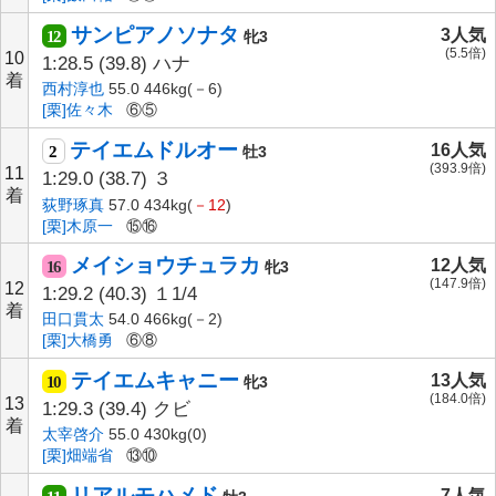
サンピアノソナタ
3人気
12
牝3
(5.5倍)
10
1:28.5
(39.8)
ハナ
着
西村淳也
55.0 446kg(－6)
[栗]佐々木
⑥⑤
テイエムドルオー
16人気
2
牡3
(393.9倍)
11
1:29.0
(38.7)
３
着
荻野琢真
57.0 434kg(
－12
)
[栗]木原一
⑮⑯
メイショウチュラカ
12人気
16
牝3
(147.9倍)
12
1:29.2
(40.3)
１1/4
着
田口貫太
54.0 466kg(－2)
[栗]大橋勇
⑥⑧
テイエムキャニー
13人気
10
牝3
(184.0倍)
13
1:29.3
(39.4)
クビ
着
太宰啓介
55.0 430kg(0)
[栗]畑端省
⑬⑩
リアルモハメド
7人気