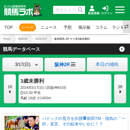
新規登録
ログイン
TOP
レース
ニュース
予想
掲示板
コラム
ランキン
Home
競馬DB
2024/3/17
阪神競馬 2R サラ系3歳未勝利
競馬データベース
本日の傾向
阪神2R
3歳未勝利
1R
3R
2024/03/17(日) 1回阪神8日目
10:30
良
馬齢 16頭 ダ1400m
パドックの見方を伝授🕵前田TM・強気の「一
択」宣言、その結末やいかに！？