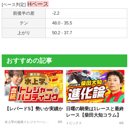
Hペース
[ペース判定]
前後半の差
-2.2
テン
48.0 - 35.5
上がり
50.2 - 37.7
おすすめの記事
【レパードS】勢いか実績か
日曜の騎乗は1レースと最終
レース【柴田大知コラム】
水上学の血統トレジャーハンティング
8/5
トピックス
8/6