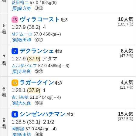
着
菱田裕二
57.0 488kg(6)
[栗]緒方努
③③
ヴィラコースト
10人気
15
牡3
(105.7倍)
6
1:27.9
(38.2)
４
着
Mデムーロ
57.0 468kg(--)
[栗]牧田和
⑩⑩
デクランシェ
8人気
7
牡3
(47.2倍)
7
1:27.9
(37.9)
アタマ
着
ムルザバエフ
57.0 458kg(－6)
[栗]寺島良
⑬⑭
ラガークイン
4人気
13
牝3
(11.7倍)
8
1:28.1
(37.9)
１
着
古川奈穂
51.0 404kg(－4)
[栗]大久保
⑮⑭
シンゼンハチマン
15人気
8
牡3
(372.5倍)
9
1:28.5
(39.1)
２1/2
着
岡部誠
57.0 484kg(－4)
[栗]飯田祐
⑨⑨