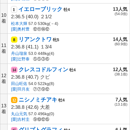
イエローブリック
13人気
1
牡4
(54.0倍)
10
2:36.5
(40.0)
２1/2
着
松本大輝
57.0 530kg(－4)
[栗]奥村豊
⑫⑪⑭⑫
リアンクトワ
14人気
8
牝5
(60.9倍)
11
2:36.8
(41.1)
１3/4
着
舟山瑠泉
53.0 448kg(4)
[栗]辻野泰
⑤⑤③⑥
クレスコドルフィン
12人気
14
牡4
(38.1倍)
12
2:36.8
(40.7)
クビ
着
田山旺佑
54.0 522kg(8)
[栗]羽月友
⑦⑦⑨⑫
ニシノミチアキ
7人気
12
牡4
(13.1倍)
13
2:38.8
(42.6)
大差
着
丸山元気
57.0 496kg(0)
[栗]吉村圭
⑨⑩⑫⑮
グリプトグラフィ
6人気