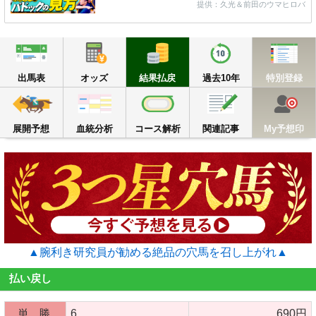
提供：久光＆前田のウマヒロバ
出馬表
オッズ
結果払戻
過去10年
出馬表
オッズ
結果払戻
過去10年
特別登録
展開予想
血統分析
コース解析
関連記事
M
展開予想
血統分析
コース解析
関連記事
My予想印
▲腕利き研究員が勧める絶品の穴馬を召し上がれ▲
払い戻し
単 勝
6
690円