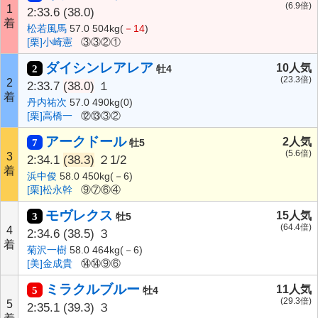
(6.9倍)
1
2:33.6
(38.0)
着
松若風馬
57.0 504kg(
－14
)
[栗]小崎憲
③③②①
ダイシンレアレア
10人気
2
牡4
(23.3倍)
2
2:33.7
(38.0)
１
着
丹内祐次
57.0 490kg(0)
[栗]高橋一
⑫⑬③②
アークドール
2人気
7
牡5
(5.6倍)
3
2:34.1
(38.3)
２1/2
着
浜中俊
58.0 450kg(－6)
[栗]松永幹
⑨⑦⑥④
モヴレクス
15人気
3
牡5
(64.4倍)
4
2:34.6
(38.5)
３
着
菊沢一樹
58.0 464kg(－6)
[美]金成貴
⑭⑭⑨⑥
ミラクルブルー
11人気
5
牡4
(29.3倍)
5
2:35.1
(39.3)
３