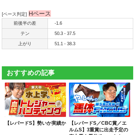
Hペース
[ペース判定]
前後半の差
-1.6
テン
50.3 - 37.5
上がり
51.1 - 38.3
おすすめの記事
【レパードS】勢いか実績か
【レパードS／CBC賞／エ
ルムS】3重賞に出走予定の