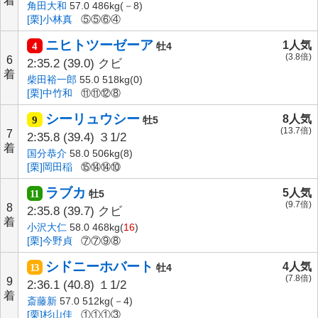
着
角田大和
57.0 486kg(－8)
[栗]小林真
⑤⑤⑥④
ニヒトツーゼーア
1人気
4
牡4
(3.8倍)
6
2:35.2
(39.0)
クビ
着
柴田裕一郎
55.0 518kg(0)
[栗]中竹和
⑪⑪⑫⑧
シーリュウシー
8人気
9
牡5
(13.7倍)
7
2:35.8
(39.4)
３1/2
着
国分恭介
58.0 506kg(8)
[栗]岡田稲
⑮⑭⑭⑩
ラブカ
5人気
11
牡5
(9.7倍)
8
2:35.8
(39.7)
クビ
着
小沢大仁
58.0 468kg(
16
)
[栗]今野貞
⑦⑦⑨⑧
シドニーホバート
4人気
13
牡4
(7.8倍)
9
2:36.1
(40.8)
１1/2
着
斎藤新
57.0 512kg(－4)
[栗]杉山佳
①①①③