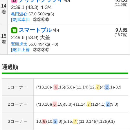
15
牡4
(11.9倍)
14
2:39.1
(43.3)
１3/4
着
亀田温心
57.0 560kg(6)
[栗]武幸四
③③⑥⑩
スマートブル
9人気
10
牡4
(18.7倍)
15
2:49.6
(53.9)
大差
着
鷲頭虎太
55.0 494kg(－8)
[栗]井上智
②②③⑫
通過順
1コーナー
(*13,10)-(
6
,15)(5,8)-(11,14)(12,
7
)4(
2
,1)-3,9
2コーナー
(*13,10)(
6
,15)(5,8)-(11,14,
7
)12(4,1)
2
(9,3)
3コーナー
13,
6
(10,
2
,8)(5,15,
7
)(11,3,14)(4,12)(9,1)