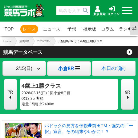
新規登録
ログイン
TOP
レース
ニュース
予想
掲示板
コラム
ランキン
Home
競馬DB
2026/2/15
小倉競馬 8R サラ系4歳上1勝クラス
競馬データベース
本日の傾向
小倉8R
4歳上1勝クラス
7R
9R
2026/02/15(日) 1回小倉8日目
13:35
稍
定量 15頭 ダ2400m
パドックの見方を伝授🕵前田TM・強気の「一
択」宣言、その結末やいかに！？