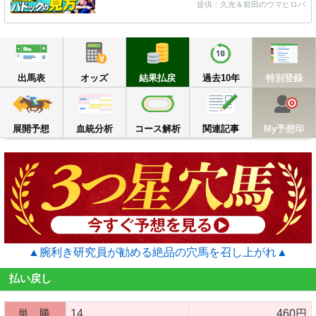
提供：久光＆前田のウマヒロバ
出馬表
オッズ
結果払戻
過去10年
出馬表
オッズ
結果払戻
過去10年
特別登録
展開予想
血統分析
コース解析
関連記事
M
展開予想
血統分析
コース解析
関連記事
My予想印
▲腕利き研究員が勧める絶品の穴馬を召し上がれ▲
払い戻し
単 勝
14
460円