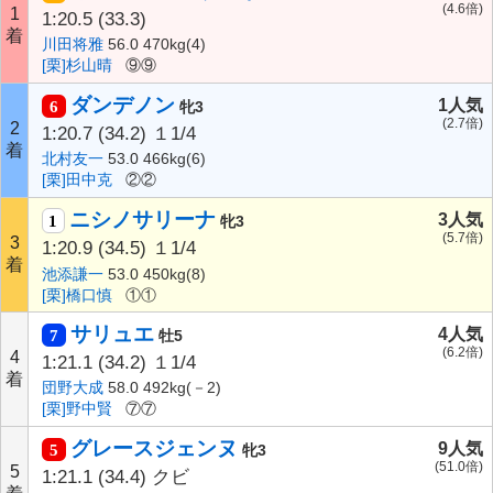
(4.6倍)
1
1:20.5
(33.3)
着
川田将雅
56.0 470kg(4)
[栗]杉山晴
⑨⑨
ダンデノン
1人気
6
牝3
(2.7倍)
2
1:20.7
(34.2)
１1/4
着
北村友一
53.0 466kg(6)
[栗]田中克
②②
ニシノサリーナ
3人気
1
牝3
(5.7倍)
3
1:20.9
(34.5)
１1/4
着
池添謙一
53.0 450kg(8)
[栗]橋口慎
①①
サリュエ
4人気
7
牡5
(6.2倍)
4
1:21.1
(34.2)
１1/4
着
団野大成
58.0 492kg(－2)
[栗]野中賢
⑦⑦
グレースジェンヌ
9人気
5
牝3
(51.0倍)
5
1:21.1
(34.4)
クビ