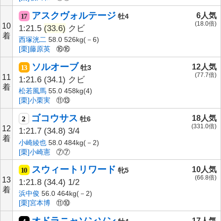
アスクヴォルテージ
6人気
17
牡4
(18.0倍)
10
1:21.5
(33.6)
クビ
着
西塚洸二
58.0 526kg(－6)
[栗]藤原英
⑯⑯
ソルオーブ
12人気
13
牡3
(77.7倍)
11
1:21.6
(34.1)
クビ
着
松若風馬
55.0 458kg(4)
[栗]小栗実
⑪⑬
ゴコウサス
18人気
2
牡6
(331.0倍)
12
1:21.7
(34.8)
3/4
着
小崎綾也
58.0 484kg(－2)
[栗]小崎憲
⑦⑦
スウィートリワード
10人気
10
牝5
(66.8倍)
13
1:21.8
(34.4)
1/2
着
浜中俊
56.0 464kg(－2)
[栗]宮本博
⑪⑩
オドラニャソンソン
17人気