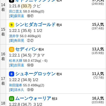
4
牡4
(249.9倍)
14
1:21.8
(33.7)
クビ
着
田口貫太
58.0 468kg(0)
[栗]森田直
⑱⑰
シンヒダカゴールド
15人気
9
牝4
(197.4倍)
15
1:22.1
(35.6)
１1/2
着
酒井学
56.0 468kg(4)
[栗]角田晃
②②
セディバン
13人気
15
牡4
(135.9倍)
16
1:22.1
(34.5)
アタマ
着
松本大輝
58.0 472kg(－6)
[栗]吉田直
⑭⑬
シュネーグロッケン
11人気
8
牡4
(72.7倍)
17
1:22.2
(34.9)
1/2
着
和田陽希
55.0 498kg(2)
[栗]清水久
⑨⑩
ムーンウォーリア
16人気
11
牡3
(223.8倍)
18
1:22.8
(34.7)
３1/2