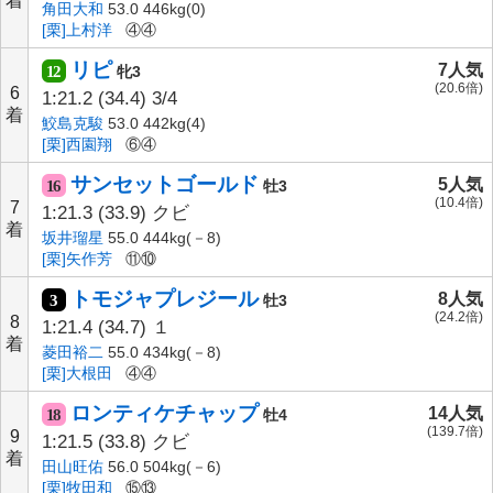
着
角田大和
53.0 446kg(0)
[栗]上村洋
④④
リピ
7人気
12
牝3
(20.6倍)
6
1:21.2
(34.4)
3/4
着
鮫島克駿
53.0 442kg(4)
[栗]西園翔
⑥④
サンセットゴールド
5人気
16
牡3
(10.4倍)
7
1:21.3
(33.9)
クビ
着
坂井瑠星
55.0 444kg(－8)
[栗]矢作芳
⑪⑩
トモジャプレジール
8人気
3
牡3
(24.2倍)
8
1:21.4
(34.7)
１
着
菱田裕二
55.0 434kg(－8)
[栗]大根田
④④
ロンティケチャップ
14人気
18
牡4
(139.7倍)
9
1:21.5
(33.8)
クビ
着
田山旺佑
56.0 504kg(－6)
[栗]牧田和
⑮⑬