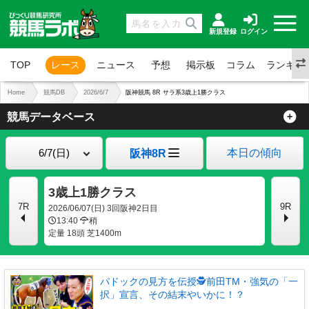
新規登録
ログイン
TOP
レース
ニュース
予想
掲示板
コラム
ランキン
Home
競馬DB
2026/6/7
阪神競馬 8R サラ系3歳上1勝クラス
競馬データベース
本日の傾向
阪神8R
3歳上1勝クラス
7R
9R
2026/06/07(日) 3回阪神2日目
13:40
稍
定量 18頭 芝1400m
パドックの見方を伝授🕵前田TM・強気の「一
択」宣言、その結末やいかに！？