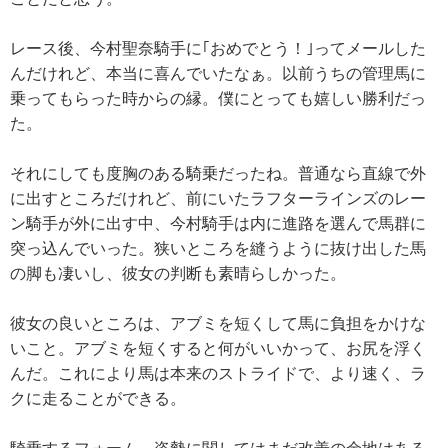
レース後、今村聖奈騎手に｢おめでとう！｣ってメールした
んだけれど、本当に喜んでいたなぁ。以前うちの管理馬に
乗ってもらった時からの縁。僕にとっても嬉しい勝利だっ
た。
それにしても度胸のある騎乗だったね。普通なら直線で外
に出すところだけれど、前にいたラフターラインズのレー
ン騎手が外に出す中、今村騎手は内に進路を選んで馬群に
突っ込んでいった。狭いところを縫うように抜け出した馬
の脚も凄いし、彼女の判断も素晴らしかった。
彼女の良いところは、アブミを短くして馬に負担をかけな
いこと。アブミを短くすると何がいいかって、お尻を浮く
んだ。これにより馬は本来のストライドで、より速く、ラ
クに走ることができる。