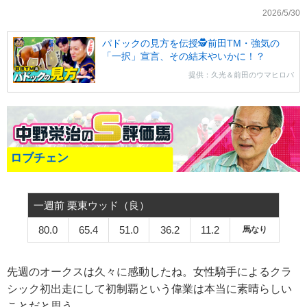
2026/5/30
パドックの見方を伝授🕵前田TM・強気の
「一択」宣言、その結末やいかに！？
提供：久光＆前田のウマヒロバ
ロブチェン
一週前 栗東ウッド（良）
80.0
65.4
51.0
36.2
11.2
馬なり
先週のオークスは久々に感動したね。女性騎手によるクラ
シック初出走にして初制覇という偉業は本当に素晴らしい
ことだと思う。