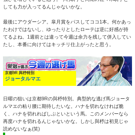
しても力が入ってるんじゃないかな。
最後にアウダーシア。皐月賞をパスしてココ1本。何かあっ
たわけではないし、ゆったりとしたローテは逆に好感が持
てるよね。1週前とは違って今週は余力を残して併入してい
たし、本番に向けてはキッチリ仕上がったと思う。
京都9R 與杼特別
ジョータルマエ
日曜の狙いは京都9Rの與杼特別。典型的な逃げ馬ジョータ
ルマエの粘り腰に期待したいな。ハナを切れなければ脆
く、ハナを切れればしぶといという馬。このメンバーなら
再度ハナを切れるんじゃないかな。しかし與杼は初見じゃ
読めないなぁ(笑)