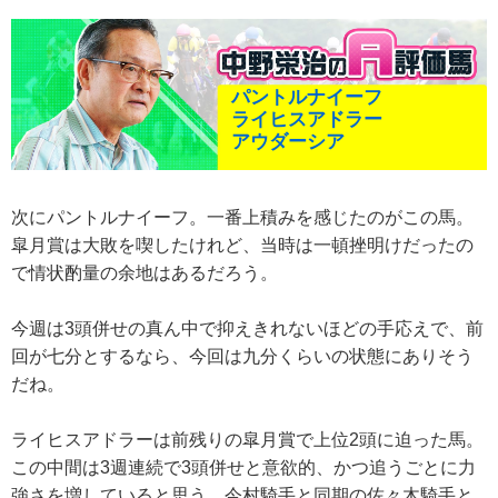
パントルナイーフ
ライヒスアドラー
アウダーシア
次にパントルナイーフ。一番上積みを感じたのがこの馬。
皐月賞は大敗を喫したけれど、当時は一頓挫明けだったの
で情状酌量の余地はあるだろう。
今週は3頭併せの真ん中で抑えきれないほどの手応えで、前
回が七分とするなら、今回は九分くらいの状態にありそう
だね。
ライヒスアドラーは前残りの皐月賞で上位2頭に迫った馬。
この中間は3週連続で3頭併せと意欲的、かつ追うごとに力
強さを増していると思う。今村騎手と同期の佐々木騎手と