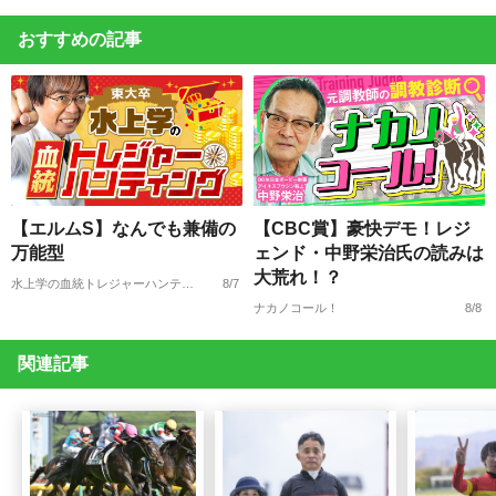
おすすめの記事
【エルムS】なんでも兼備の
【CBC賞】豪快デモ！レジ
万能型
ェンド・中野栄治氏の読みは
大荒れ！？
水上学の血統トレジャーハンティング
8/7
ナカノコール！
8/8
関連記事