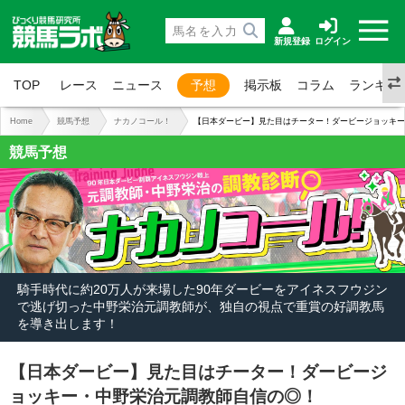
新規登録
ログイン
TOP
レース
ニュース
予想
掲示板
コラム
ランキン
Home
競馬予想
ナカノコール！
【日本ダービー】見た目はチーター！ダービージョッキー
競馬予想
騎手時代に約20万人が来場した90年ダービーをアイネスフウジン
で逃げ切った中野栄治元調教師が、独自の視点で重賞の好調教馬
を導き出します！
【日本ダービー】見た目はチーター！ダービージ
ョッキー・中野栄治元調教師自信の◎！