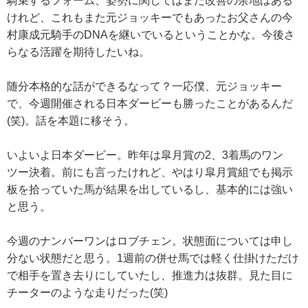
騎乗するフォーム、姿勢に関してはまだ改善の余地はある
けれど、これもまた元ジョッキーでもあったお父さんの今
村康成元騎手のDNAを継いでいるということかな。今後さ
らなる活躍を期待したいね。
随分本格的な話ができるなって？一応僕、元ジョッキー
で、今週開催される日本ダービーも勝ったことがあるんだ
(笑)。話を本題に移そう。
いよいよ日本ダービー。昨年は皐月賞の2、3着馬のワン
ツー決着。前にも言ったけれど、やはり皐月賞組でも掲示
板を拾っていた馬が結果を出しているし、基本的には強い
と思う。
今週のナンバーワンはロブチェン。状態面については申し
分ない状態だと思う。1週前の併せ馬では軽く仕掛けただけ
で相手を置き去りにしていたし、推進力は抜群。見た目に
チーターのような走りだった(笑)