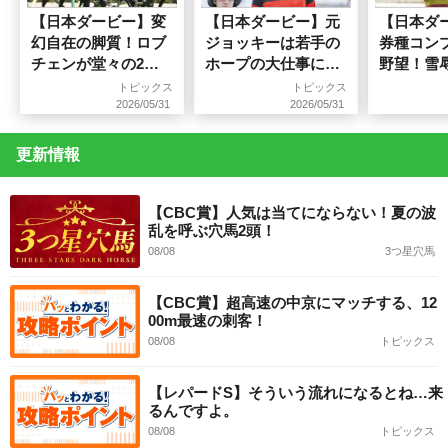
【日本ダービー】変
【日本ダービー】元
【日本ダ
幻自在の脚質！ロブ
ジョッキーは若手の
券種コン
チェンが堂々の2冠
ホープの大仕事に期
野望！雪
達成！
待！
る“あの馬
トピックス
トピックス
ドスラム
2026/05/31
2026/05/31
更新情報
【CBC賞】人気は当てにならない！夏の波
乱を呼ぶ穴馬2頭！
08/08
3つ星穴馬
【CBC賞】超高速の中京にマッチする、12
00m最速の刺客！
08/08
トピックス
【レパードS】そういう流れになるとね…来
るんですよ。
08/08
トピックス