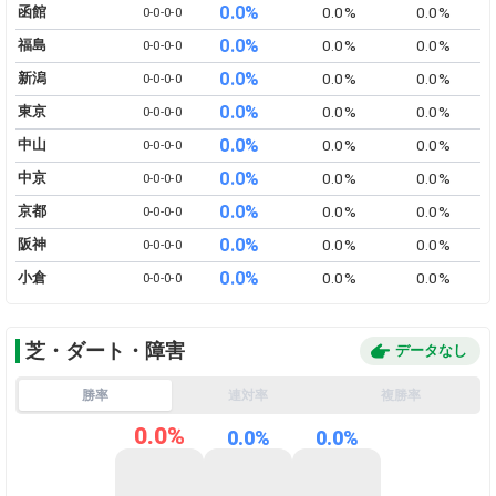
0.0%
函館
0.0%
0.0%
0-​0-​0-​0
0.0%
福島
0.0%
0.0%
0-​0-​0-​0
0.0%
新潟
0.0%
0.0%
0-​0-​0-​0
0.0%
東京
0.0%
0.0%
0-​0-​0-​0
0.0%
中山
0.0%
0.0%
0-​0-​0-​0
0.0%
中京
0.0%
0.0%
0-​0-​0-​0
0.0%
京都
0.0%
0.0%
0-​0-​0-​0
0.0%
阪神
0.0%
0.0%
0-​0-​0-​0
0.0%
小倉
0.0%
0.0%
0-​0-​0-​0
芝・ダート・障害
データなし
勝率
連対率
複勝率
0.0%
0.0%
0.0%