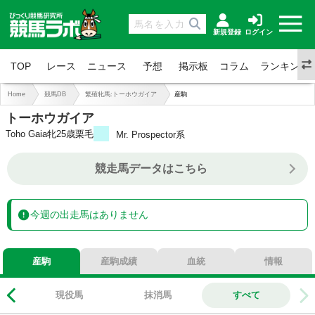
新規登録
ログイン
TOP
レース
ニュース
予想
掲示板
コラム
ランキング
Home
競馬DB
繁殖牝馬:トーホウガイア
産駒
トーホウガイア
Toho Gaia
牝25歳
栗毛
Mr. Prospector系
0-0-0-0
総合成績
競走馬データはこちら
0%
勝率
0%
連対
0%
複勝
今週の出走馬はありません
産駒
産駒成績
血統
情報
現役馬
抹消馬
すべて