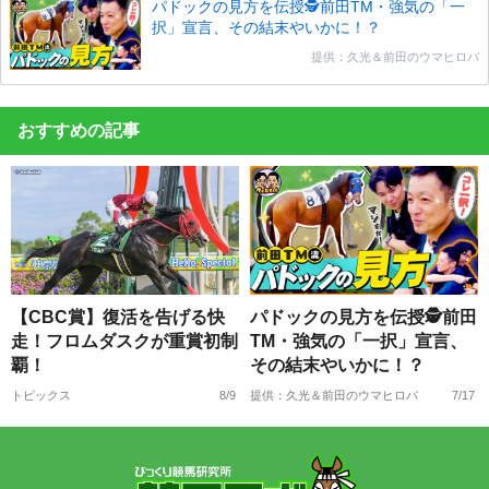
パドックの見方を伝授🕵前田TM・強気の「一
択」宣言、その結末やいかに！？
提供：久光＆前田のウマヒロバ
おすすめの記事
【CBC賞】復活を告げる快
パドックの見方を伝授🕵前田
走！フロムダスクが重賞初制
TM・強気の「一択」宣言、
覇！
その結末やいかに！？
トピックス
8/9
提供：久光＆前田のウマヒロバ
7/17