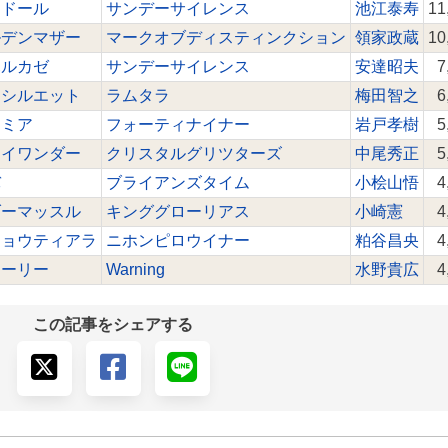
クドール
サンデーサイレンス
池江泰寿
1
ルデンマザー
マークオブディスティンクション
領家政蔵
1
ハルカゼ
サンデーサイレンス
安達昭夫
7
スシルエット
ラムタラ
梅田智之
6
ラミア
フォーティナイナー
岩戸孝樹
5
アイワンダー
クリスタルグリツターズ
中尾秀正
5
バ
ブライアンズタイム
小桧山悟
4
ダーマッスル
キンググローリアス
小崎憲
4
ショウティアラ
ニホンピロウイナー
粕谷昌央
4
ソーリー
Warning
水野貴広
4
この記事をシェアする