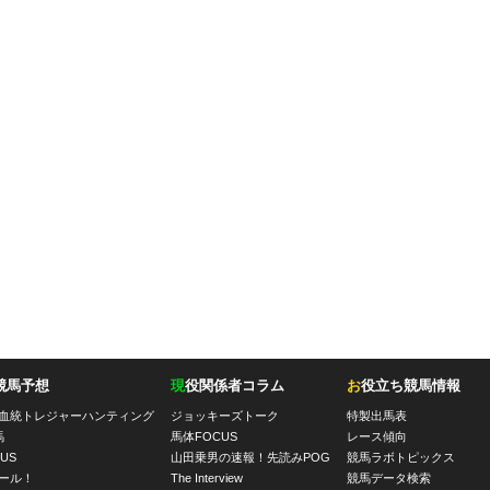
競馬予想
現
役関係者コラム
お
役立ち競馬情報
血統トレジャーハンティング
ジョッキーズトーク
特製出馬表
馬
馬体FOCUS
レース傾向
US
山田乗男の速報！先読みPOG
競馬ラボトピックス
ール！
The Interview
競馬データ検索