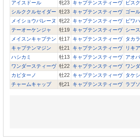
アイスドール
牝23
キャプテンスティーヴ
ビス
シルククルセイダー
牡23
キャプテンスティーヴ
ゴー
メイショウバレーヌ
牝22
キャプテンスティーヴ
ビワ
テーオーケンジャ
牡19
キャプテンスティーヴ
シー
メイスンキャプテン
牡17
キャプテンスティーヴ
タカ
キャプテンマジン
牡21
キャプテンスティーヴ
リキ
ハシカミ
牡13
キャプテンスティーヴ
アオ
ワンダースティーヴ
牡22
キャプテンスティーヴ
ワン
カピターノ
牡22
キャプテンスティーヴ
タケ
チャームキャップ
牝21
キャプテンスティーヴ
ラブ