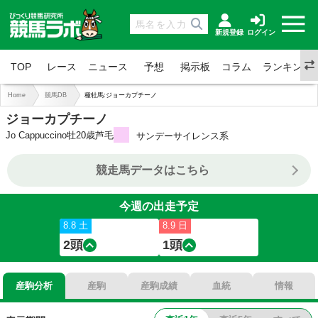
新規登録
ログイン
TOP
レース
ニュース
予想
掲示板
コラム
ランキング
Home
競馬DB
種牡馬:ジョーカプチーノ
ジョーカプチーノ
Jo Cappuccino
牡20歳
芦毛
サンデーサイレンス系
0-0-0-0
総合成績
競走馬データはこちら
0%
勝率
0%
連対
今週の出走予定
0%
複勝
8.8 土
8.9 日
2頭
1頭
産駒分析
産駒
産駒成績
血統
情報