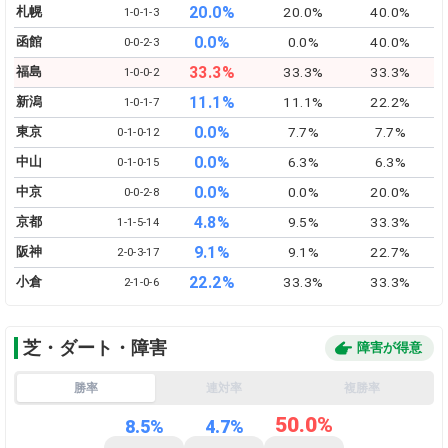
20.0%
札幌
20.0%
40.0%
1-​0-​1-​3
0.0%
函館
0.0%
40.0%
0-​0-​2-​3
33.3%
福島
33.3%
33.3%
1-​0-​0-​2
11.1%
新潟
11.1%
22.2%
1-​0-​1-​7
0.0%
東京
7.7%
7.7%
0-​1-​0-​12
0.0%
中山
6.3%
6.3%
0-​1-​0-​15
0.0%
中京
0.0%
20.0%
0-​0-​2-​8
4.8%
京都
9.5%
33.3%
1-​1-​5-​14
9.1%
阪神
9.1%
22.7%
2-​0-​3-​17
22.2%
小倉
33.3%
33.3%
2-​1-​0-​6
芝・ダート・障害
障害が得意
勝率
連対率
複勝率
50.0%
8.5%
4.7%