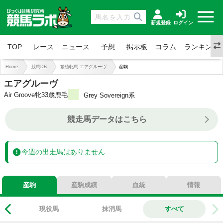
新規登録
ログイン
TOP
レース
ニュース
予想
掲示板
コラム
ランキング
Home
競馬DB
繁殖牝馬:エアグルーヴ
産駒
エアグルーヴ
Air Groove
牝33歳
鹿毛
Grey Sovereign系
0-0-0-0
総合成績
競走馬データはこちら
0%
勝率
0%
連対
0%
複勝
今週の出走馬はありません
産駒
産駒成績
血統
情報
現役馬
抹消馬
すべて