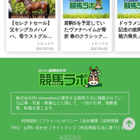
【セレクトセール】
若駒Sを予定してい
ドゥラメ
父キングカメハメ
たヴァナヘイムが骨
記念の故
ハ、母ラストグルー
折 春のクラシックは
能力喪失
ヴの牡馬は1億2500
絶望的
電撃引退
トピックス
トピックス
万円！
りへ
2017/07/10
2017/01/20
株式会社Do innovationが運営する競馬ラボに掲載されてい
る記事・写真・映像などに関して、一切の引用、無断複
製、転載を禁じます。
利用規約
プライバシポリシー
会社概要
採用情報
FAQ・お問い合わせ
サイトマップ
特定商取引法に基づく表記
ログアウト