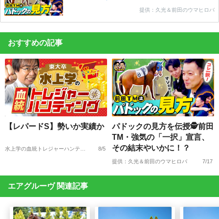
提供：久光＆前田のウマヒロバ
おすすめの記事
【レパードS】勢いか実績か
パドックの見方を伝授🕵前田
TM・強気の「一択」宣言、
その結末やいかに！？
水上学の血統トレジャーハンティング
8/5
提供：久光＆前田のウマヒロバ
7/17
エアグルーヴ 関連記事