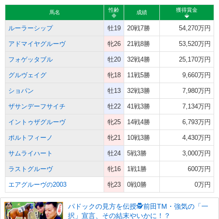
性齢
獲得賞金
馬名
成績
ルーラーシップ
牡19
20戦7勝
54,270万円
アドマイヤグルーヴ
牝26
21戦8勝
53,520万円
フォゲッタブル
牡20
32戦4勝
25,170万円
グルヴェイグ
牝18
11戦5勝
9,660万円
ショパン
牡13
32戦3勝
7,980万円
ザサンデーフサイチ
牡22
41戦3勝
7,134万円
イントゥザグルーヴ
牝25
14戦4勝
6,793万円
ポルトフィーノ
牝21
10戦3勝
4,430万円
サムライハート
牡24
5戦3勝
3,000万円
ラストグルーヴ
牝16
1戦1勝
600万円
エアグルーヴの2003
牝23
0戦0勝
0万円
パドックの見方を伝授🕵前田TM・強気の「一
択」宣言、その結末やいかに！？