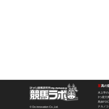
至
高の
競馬ラボ
水上学の
3つ星穴
馬体FOC
ナカノコ
© Do innovation Co.,Ltd.