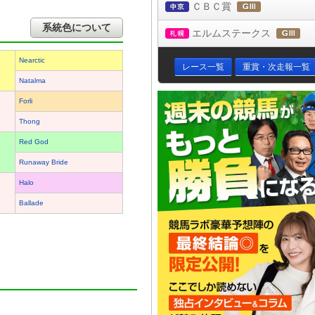
ＣＢＣ賞
中京
(ＧⅢ)
系統色について
エルムステークス
札幌
(Ｇ
Nearctic
レース一覧
重賞・次走報一覧
Natalma
Forli
Thong
Red God
Runaway Bride
Halo
Ballade