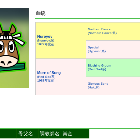
血統
Northern Dancer
(Northern Dancer系)
Nureyev
(Nureyev系)
1977年度産
Special
(Hyperion系)
Blushing Groom
(Red God系)
Morn of Song
(Red God系)
1988年度産
Glorious Song
(Halo系)
母父名
調教師名
賞金