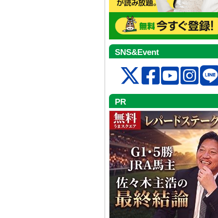
SNS&Event
PR