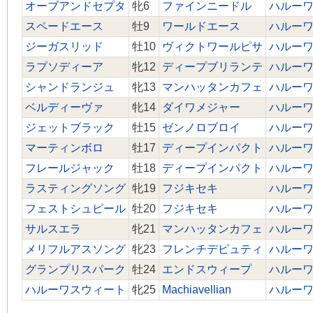
オーブアンドセプタ
牝6
ファインニードル
ハルー
スペードエース
牡9
ワールドエース
ハルー
ジーガスリッド
牡10
ヴィクトワールピサ
ハルー
ラプソディーア
牝12
ディープブリランテ
ハルー
シャンドランジュ
牝13
マンハッタンカフェ
ハルー
ベルディーヴァ
牝14
ダイワメジャー
ハルー
ジェットブラック
牡15
ゼンノロブロイ
ハルー
マーティンボロ
牡17
ディープインパクト
ハルー
フレールジャック
牡18
ディープインパクト
ハルー
ラスティングソング
牝19
フジキセキ
ハルー
フェストシュピール
牡20
フジキセキ
ハルー
サルスエラ
牝21
マンハッタンカフェ
ハルー
メリフルアスソング
牝23
フレンチデピュティ
ハルー
グランプリスパーク
牡24
エンドスウィープ
ハルー
ハルーワスウィート
牝25
Machiavellian
ハルー