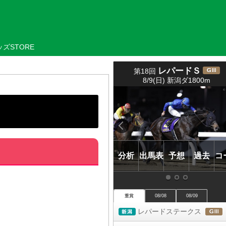
ズSTORE
レパードＳ
第18回
(
8/9(日) 新潟ダ1800m
ＧⅢ)
分析
出馬表
予想
過去
コ
重賞
08/08
08/09
レパードステークス
新潟