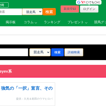
新規登録
ログイン
掲示板
コラム
ランキング
プレゼント
競馬グッ
詳細検索
eyev系
・強気の「一択」宣言、その
提供：久光＆前田のウマヒロバ