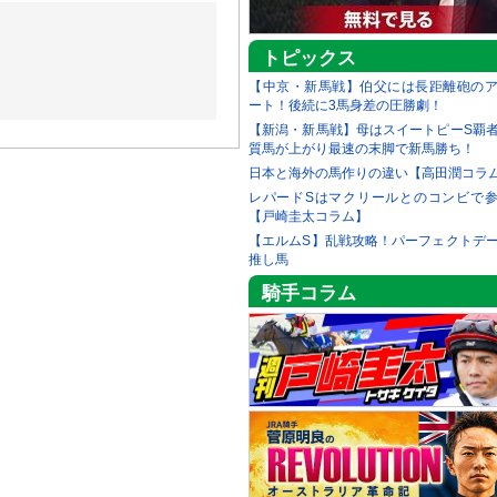
トピックス
【中京・新馬戦】伯父には長距離砲の
ート！後続に3馬身差の圧勝劇！
【新潟・新馬戦】母はスイートピーS覇
質馬が上がり最速の末脚で新馬勝ち！
日本と海外の馬作りの違い【高田潤コラ
レパードSはマクリールとのコンビで
【戸崎圭太コラム】
【エルムS】乱戦攻略！パーフェクトデ
推し馬
騎手コラム