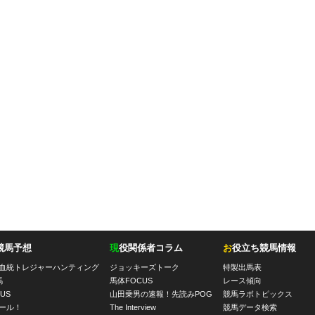
競馬予想
現
役関係者コラム
お
役立ち競馬情報
血統トレジャーハンティング
ジョッキーズトーク
特製出馬表
馬
馬体FOCUS
レース傾向
US
山田乗男の速報！先読みPOG
競馬ラボトピックス
ール！
The Interview
競馬データ検索