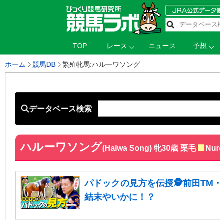
TOP
レース
ニュース
予想
ホーム
競馬DB
繁殖牝馬:ハルーワソング
データベース検索
ハルーワソング
(Halwa Song) 牝30歳 栗毛
Nur
パドックの見方を伝授🕵前田TM
結末やいかに！？