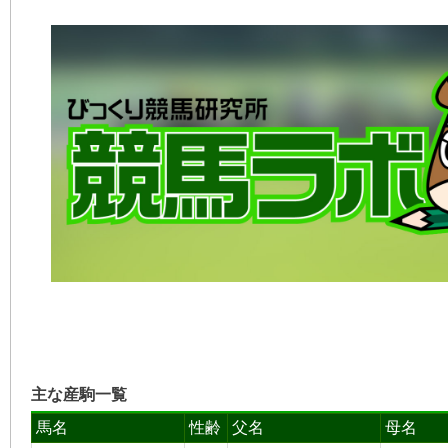
主な産駒一覧
馬名
性齢
父名
母名