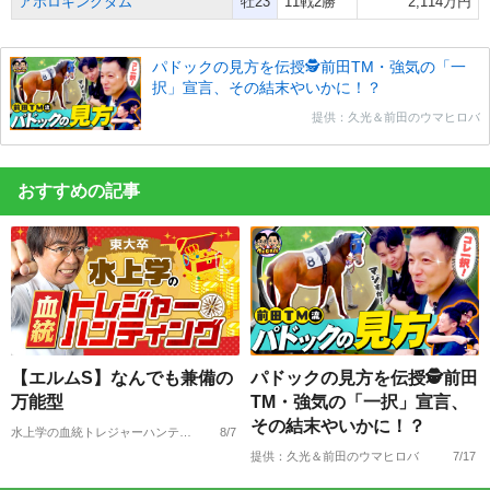
アポロキングダム
牡23
11戦2勝
2,114万円
パドックの見方を伝授🕵前田TM・強気の「一
択」宣言、その結末やいかに！？
提供：久光＆前田のウマヒロバ
おすすめの記事
【エルムS】なんでも兼備の
パドックの見方を伝授🕵前田
万能型
TM・強気の「一択」宣言、
その結末やいかに！？
水上学の血統トレジャーハンティング
8/7
提供：久光＆前田のウマヒロバ
7/17