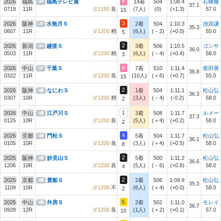
8
2026
福島
福島テレビ賞
14着
504
1:08.4
石橋脩
OP
37.1
0719
11R
ダ1150
良
(7人)
(0)
(+1.3)
57.0
15
3
2026
阪神
水無月Ｓ
2着
504
1:10.3
池添謙
OP
35.3
0607
11R
ダ1200
稍
(6人)
(－2)
(+0.0)
55.0
5
2
2026
新潟
越後Ｓ
3着
506
1:10.5
ゴンサ
OP
36.0
0503
11R
ダ1200
稍
(6人)
(－4)
(+0.4)
58.0
3
8
2026
中山
千葉Ｓ
7着
510
1:11.4
柴田善
OP
36.8
0322
11R
ダ1200
良
(10人)
(＋6)
(+0.7)
55.0
15
2
2026
阪神
なにわＳ
1着
504
1:11.1
松山弘
3勝
36.3
0307
10R
ダ1200
稍
(3人)
(－4)
(-0.2)
58.0
2
1
2026
中山
江戸川Ｓ
3着
508
1:11.7
ルメー
3勝
37.3
0125
10R
ダ1200
良
(5人)
(＋4)
(+0.2)
58.0
2
4
2026
京都
門松Ｓ
5着
504
1:11.7
松山弘
3勝
36.1
0105
10R
ダ1200
良
(3人)
(＋4)
(+0.5)
58.0
8
2
2025
阪神
妙見山Ｓ
5着
500
1:11.2
松山弘
3勝
36.6
1206
10R
ダ1200
良
(5人)
(－6)
(+0.8)
58.0
4
2
2025
京都
貴船Ｓ
2着
506
1:09.9
松山弘
3勝
35.3
1109
10R
ダ1200
不
(6人)
(＋4)
(+0.0)
58.0
2
5
2025
中山
外房Ｓ
2着
502
1:11.0
モレイ
3勝
36.7
0928
12R
ダ1200
良
(1人)
(＋2)
(+0.1)
57.0
10