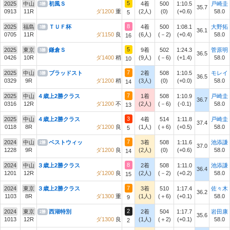
5
2025
中山
初風Ｓ
4着
500
1:10.5
戸崎圭
3勝
35.7
0913
11R
ダ1200
重
(2人)
(0)
(+0.6)
58.0
5
8
2025
福島
ＴＵＦ杯
4着
500
1:08.1
大野拓
3勝
36.1
0705
11R
ダ1150
良
(6人)
(－2)
(+0.4)
58.0
16
5
2025
東京
鎌倉Ｓ
9着
502
1:24.3
菅原明
3勝
36.5
0426
10R
ダ1400
稍
(9人)
(－6)
(+1.4)
58.0
10
7
2025
中山
ブラッドスト
2着
508
1:10.5
モレイ
3勝
36.5
0329
9R
ダ1200
稍
(3人)
(0)
(+0.0)
58.0
14
7
2025
中山
４歳上2勝クラス
1着
508
1:10.9
戸崎圭
36.7
0316
12R
ダ1200
不
(2人)
(－6)
(-0.1)
58.0
13
3
2025
中山
４歳上2勝クラス
4着
514
1:11.8
戸崎圭
37.4
0118
8R
ダ1200
良
(1人)
(＋6)
(+0.5)
58.0
5
7
2024
中山
ベストウィッ
3着
508
1:11.6
池添謙
2勝
37.0
1228
9R
ダ1200
良
(2人)
(0)
(+0.6)
58.0
14
8
2024
中山
３歳上2勝クラス
2着
508
1:11.0
池添謙
36.4
1201
12R
ダ1200
良
(2人)
(－2)
(+0.2)
58.0
15
7
2024
東京
３歳上2勝クラス
3着
510
1:17.4
佐々木
36.2
1103
8R
ダ1300
重
(1人)
(＋6)
(+0.1)
58.0
9
2
2024
東京
西湖特別
2着
504
1:17.7
岩田康
2勝
35.6
1013
12R
ダ1300
良
(1人)
(＋2)
(+0.1)
58.0
2