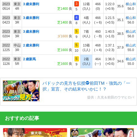
3
2023
東京
３歳未勝利
12着
466
1:22.0
横山和
35.6
0514
4R
芝1400
良
(3人)
(0)
(+0.9)
56.0
5
4
2023
東京
３歳未勝利
4着
466
1:21.5
横山和
35.1
0423
3R
芝1400
良
(4人)
(＋6)
(+0.5)
56.0
8
5
2023
東京
３歳未勝利
7着
460
1:40.5
横山武
38.5
0204
3R
ダ1600
良
(4人)
(－8)
(+1.0)
56.0
9
5
2022
中山
２歳未勝利
13着
468
1:37.1
横山武
37.9
1225
3R
芝1600
良
(1人)
(＋4)
(+2.3)
55.0
10
5
2022
東京
２歳新馬
2着
464
1:36.0
横山武
34.6
1126
5R
芝1600
良
(3人)
(---)
(+0.6)
55.0
9
パドックの見方を伝授🕵前田TM・強気の「一
択」宣言、その結末やいかに！？
提供：久光＆前田のウマヒロバ
おすすめの記事