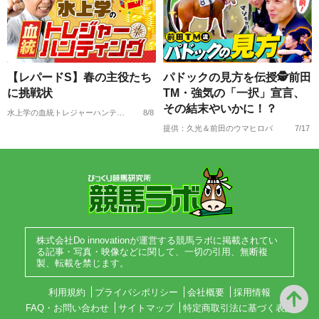
【レパードS】春の主役たち
パドックの見方を伝授🕵前田
に挑戦状
TM・強気の「一択」宣言、
その結末やいかに！？
水上学の血統トレジャーハンティング
8/8
提供：久光＆前田のウマヒロバ
7/17
株式会社Do innovationが運営する競馬ラボに掲載されてい
る記事・写真・映像などに関して、一切の引用、無断複
製、転載を禁じます。
利用規約
プライバシポリシー
会社概要
採用情報
FAQ・お問い合わせ
サイトマップ
特定商取引法に基づく表記