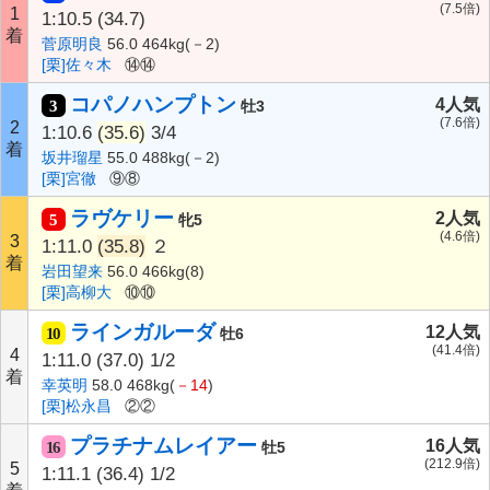
(7.5倍)
1
1:10.5
(34.7)
着
菅原明良
56.0 464kg(－2)
[栗]佐々木
⑭⑭
コパノハンプトン
4人気
3
牡3
(7.6倍)
2
1:10.6
(35.6)
3/4
着
坂井瑠星
55.0 488kg(－2)
[栗]宮徹
⑨⑧
ラヴケリー
2人気
5
牝5
(4.6倍)
3
1:11.0
(35.8)
２
着
岩田望来
56.0 466kg(8)
[栗]高柳大
⑩⑩
ラインガルーダ
12人気
10
牡6
(41.4倍)
4
1:11.0
(37.0)
1/2
着
幸英明
58.0 468kg(
－14
)
[栗]松永昌
②②
プラチナムレイアー
16人気
16
牡5
(212.9倍)
5
1:11.1
(36.4)
1/2