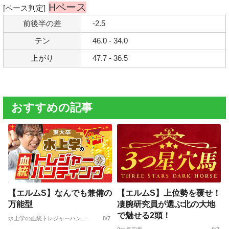
Hペース
[ペース判定]
前後半の差
-2.5
テン
46.0 - 34.0
上がり
47.7 - 36.5
おすすめの記事
【エルムS】なんでも兼備の
【エルムS】上位勢を覆せ！
万能型
凄腕研究員が選ぶ北の大地
で魅せる2頭！
水上学の血統トレジャーハンティング
8/7