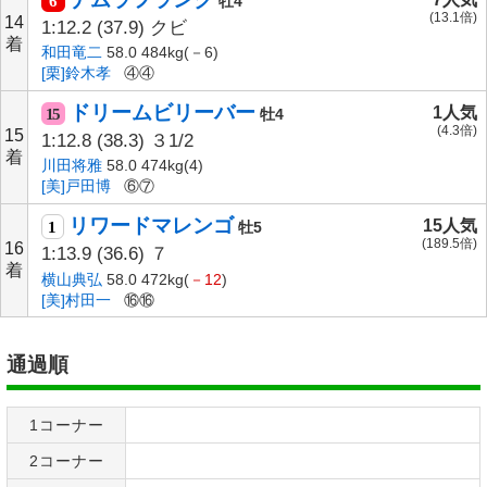
6
牡4
(13.1倍)
14
1:12.2
(37.9)
クビ
着
和田竜二
58.0 484kg(－6)
[栗]鈴木孝
④④
ドリームビリーバー
1人気
15
牡4
(4.3倍)
15
1:12.8
(38.3)
３1/2
着
川田将雅
58.0 474kg(4)
[美]戸田博
⑥⑦
リワードマレンゴ
15人気
1
牡5
(189.5倍)
16
1:13.9
(36.6)
７
着
横山典弘
58.0 472kg(
－12
)
[美]村田一
⑯⑯
通過順
1コーナー
2コーナー