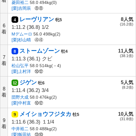
着
菱田裕二
58.0 494kg(0)
[栗]吉岡辰
⑧⑧
レーヴリアン
8人気
4
牝5
(16.2倍)
6
1:11.2
(36.8)
1/2
着
Mデムーロ
56.0 498kg(2)
[栗]杉山晴
④④
ストームゾーン
11人気
8
牡4
(38.1倍)
7
1:11.3
(36.1)
クビ
着
松山弘平
58.0 514kg(－4)
[栗]上村洋
⑩⑫
ジゲン
5人気
12
牡6
(8.2倍)
8
1:11.4
(36.2)
3/4
着
団野大成
58.0 476kg(2)
[栗]中村直
⑩⑫
メイショウフジタカ
10人気
9
牡5
(31.8倍)
9
1:11.6
(36.3)
１1/4
着
中井裕二
58.0 488kg(2)
[栗]飯田祐
⑬⑩