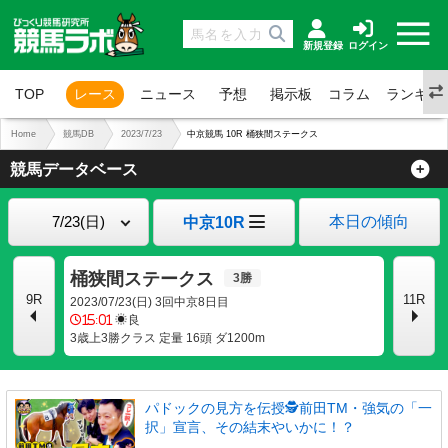
新規登録
ログイン
TOP
レース
ニュース
予想
掲示板
コラム
ランキン
Home
競馬DB
2023/7/23
中京競馬 10R 桶狭間ステークス
競馬データベース
本日の傾向
中京10R
桶狭間ステークス
9R
11R
2023/07/23(日) 3回中京8日目
15:01
良
3歳上3勝クラス 定量 16頭 ダ1200m
パドックの見方を伝授🕵前田TM・強気の「一
択」宣言、その結末やいかに！？