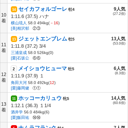
セイカフォルゴーレ
9人気
14
牡4
(27.2倍)
10
1:11.6
(37.5)
ハナ
着
横山琉人
58.0 494kg(
－16
)
[美]相沢郁
②③
ジェットエンブレム
13人気
13
牡5
(53.0倍)
11
1:11.8
(37.2)
3/4
着
三浦皇成
58.0 526kg(0)
[栗]石坂公
⑥⑥
メイショウヒューマ
6人気
2
牡5
(8.3倍)
12
1:11.9
(37.9)
１
着
角田大河
58.0 492kg(
12
)
[栗]藤岡健
①①
ホッコーカリュウ
14人気
11
牝5
(60.6倍)
13
1:12.1
(36.3)
１1/4
着
酒井学
56.0 484kg(6)
[栗]飯田祐
⑭⑭
ナムラフランク
7人気