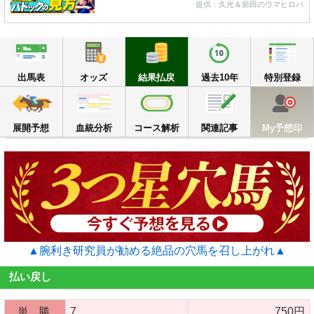
提供：久光＆前田のウマヒロバ
出馬表
オッズ
結果払戻
過去10年
出馬表
オッズ
結果払戻
過去10年
特別登録
展開予想
血統分析
コース解析
関連記事
M
展開予想
血統分析
コース解析
関連記事
My予想印
▲腕利き研究員が勧める絶品の穴馬を召し上がれ▲
払い戻し
単 勝
7
750円