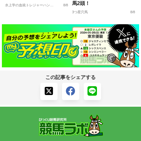
馬2頭！
水上学の血統トレジャーハンティング
8/8
3つ星穴馬
8/8
この記事をシェアする