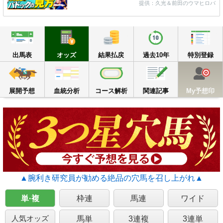
提供：久光＆前田のウマヒロバ
出馬表
オッズ
結果払戻
過去10年
出馬表
オッズ
結果払戻
過去10年
特別登録
展開予想
血統分析
コース解析
関連記事
M
展開予想
血統分析
コース解析
関連記事
My予想印
▲腕利き研究員が勧める絶品の穴馬を召し上がれ▲
単·複
枠連
馬連
ワイド
人気オッズ
馬単
3連複
3連単