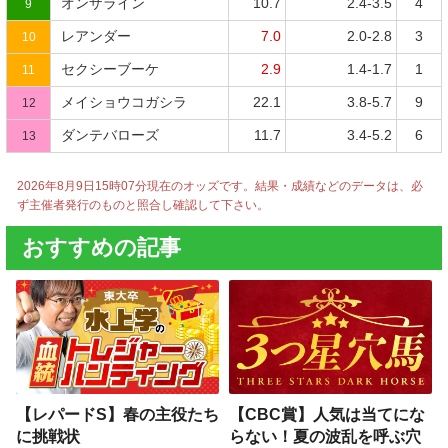
オンザライン
10.7
2.4-3.5
4
9
レアンダー
7.0
2.0-2.8
3
10
セクシーブーケ
2.9
1.4-1.7
1
11
メイショウコガシラ
22.1
3.8-5.7
9
12
ダンテバローズ
11.7
3.4-5.2
6
13
2026年8月9日15時07分現在のオッズです。結果・成績などのデータは、必
ず主催者発行のものと照合し確認して下さい。
おすすめの記事
【レパードS】春の主役たち
【CBC賞】人気は当てにな
に挑戦状
らない！夏の波乱を呼ぶ穴