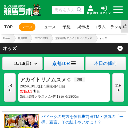
新規登録
ログイン
TOP
レース
ニュース
予想
掲示板
コラム
ランキン
Home
競馬DB
2024/10/13
京都競馬 アカイトリノムスメＣ
オッズ
オッズ
本日の傾向
京都10R
アカイトリノムスメＣ
9R
11R
2024/10/13(日) 5回京都4日目
15:01
良
3歳上3勝クラス ハンデ 13頭 ダ1800m
パドックの見方を伝授🕵前田TM・強気の「一
択」宣言、その結末やいかに！？