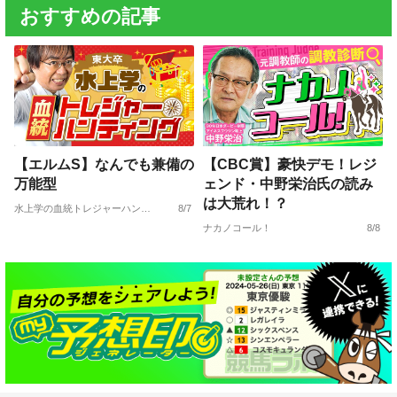
おすすめの記事
【エルムS】なんでも兼備の
【CBC賞】豪快デモ！レジ
万能型
ェンド・中野栄治氏の読み
は大荒れ！？
水上学の血統トレジャーハンティング
8/7
ナカノコール！
8/8