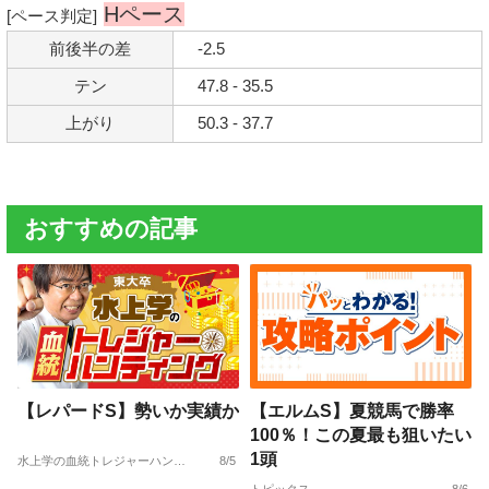
Hペース
[ペース判定]
前後半の差
-2.5
テン
47.8 - 35.5
上がり
50.3 - 37.7
おすすめの記事
【レパードS】勢いか実績か
【エルムS】夏競馬で勝率
100％！この夏最も狙いたい
1頭
水上学の血統トレジャーハンティング
8/5