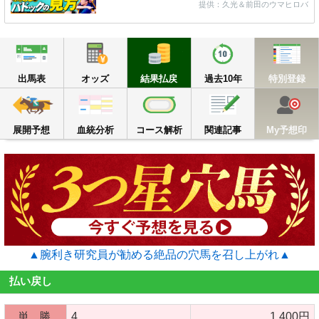
提供：久光＆前田のウマヒロバ
出馬表
オッズ
結果払戻
過去10年
出馬表
オッズ
結果払戻
過去10年
特別登録
展開予想
血統分析
コース解析
関連記事
M
展開予想
血統分析
コース解析
関連記事
My予想印
▲腕利き研究員が勧める絶品の穴馬を召し上がれ▲
払い戻し
単 勝
4
1,400円