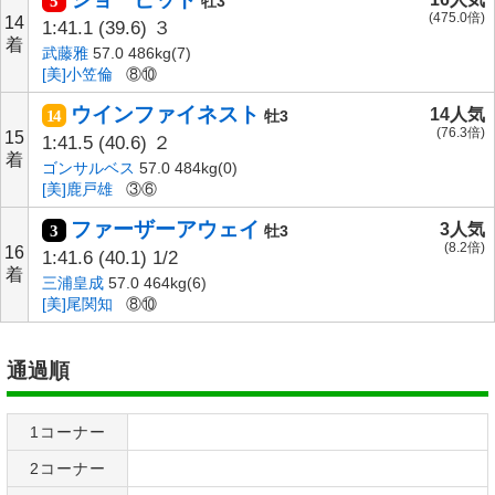
5
牡3
(475.0倍)
14
1:41.1
(39.6)
３
着
武藤雅
57.0 486kg(7)
[美]小笠倫
⑧⑩
ウインファイネスト
14人気
14
牡3
(76.3倍)
15
1:41.5
(40.6)
２
着
ゴンサルベス
57.0 484kg(0)
[美]鹿戸雄
③⑥
ファーザーアウェイ
3人気
3
牡3
(8.2倍)
16
1:41.6
(40.1)
1/2
着
三浦皇成
57.0 464kg(6)
[美]尾関知
⑧⑩
通過順
1コーナー
2コーナー