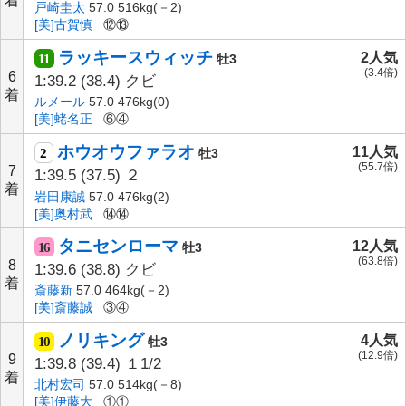
着
戸崎圭太
57.0 516kg(－2)
[美]古賀慎
⑫⑬
ラッキースウィッチ
2人気
11
牡3
(3.4倍)
6
1:39.2
(38.4)
クビ
着
ルメール
57.0 476kg(0)
[美]蛯名正
⑥④
ホウオウファラオ
11人気
2
牡3
(55.7倍)
7
1:39.5
(37.5)
２
着
岩田康誠
57.0 476kg(2)
[美]奥村武
⑭⑭
タニセンローマ
12人気
16
牡3
(63.8倍)
8
1:39.6
(38.8)
クビ
着
斎藤新
57.0 464kg(－2)
[美]斎藤誠
③④
ノリキング
4人気
10
牡3
(12.9倍)
9
1:39.8
(39.4)
１1/2
着
北村宏司
57.0 514kg(－8)
[美]伊藤大
①①