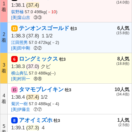
(14.0倍)
1
1:38.1
(37.4)
着
荻野極
57.0 498kg(
－10
)
[美]畠山吉
③③
テンオンスゴールド
6人気
13
牡3
(15.8倍)
2
1:38.3
(37.8)
１1/2
着
江田照男
57.0 472kg(－2)
[美]田中剛
②②
ロングミックス
8人気
6
牡3
(18.8倍)
3
1:38.3
(37.0)
クビ
着
横山典弘
57.0 488kg(--)
[美]村田一
⑧⑧
タマモブレイキン
10人気
15
牡3
(34.4倍)
4
1:38.4
(37.4)
1/2
着
菊沢一樹
57.0 488kg(－4)
[美]伊藤圭
⑦⑦
アオイミズホ
1人気
8
牡3
(2.5倍)
5
1:39.1
(37.3)
４