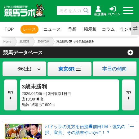
新規登録
ログイン
TOP
レース
ニュース
予想
掲示板
コラム
ランキン
Home
競馬DB
2026/6/6
東京競馬 6R サラ系3歳未勝利
競馬データベース
本日の傾向
東京6R
3歳未勝利
5R
7R
2026/06/06(土) 3回東京1日目
13:00
良
馬齢 16頭 ダ1600m
パドックの見方を伝授🕵前田TM・強気の「一
択」宣言、その結末やいかに！？