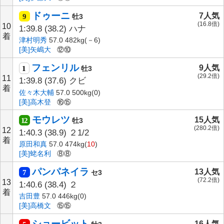
ドゥーニ
7人気
9
牡3
(16.8倍)
10
1:39.8
(38.2)
ハナ
着
津村明秀
57.0 482kg(－6)
[美]矢嶋大
⑫⑩
フェンリル
9人気
1
牡3
(29.2倍)
11
1:39.8
(37.6)
クビ
着
佐々木大輔
57.0 500kg(0)
[美]高木登
⑯⑮
モウレツ
15人気
12
牡3
(280.2倍)
12
1:40.3
(38.9)
２1/2
着
原田和真
57.0 474kg(
10
)
[美]蛯名利
⑧⑧
パンパネイラ
13人気
7
セ3
(72.2倍)
13
1:40.6
(38.4)
２
着
吉田豊
57.0 446kg(0)
[美]高橋文
⑮⑮
ショービット
16人気