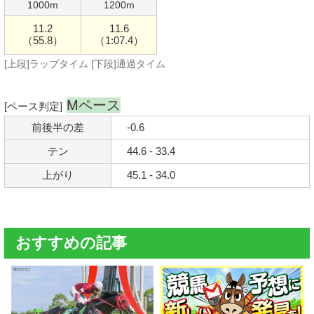
1000m
1200m
11.2
11.6
（55.8）
（1:07.4）
[上段]ラップタイム [下段]通過タイム
Mペース
[ペース判定]
前後半の差
-0.6
テン
44.6 - 33.4
上がり
45.1 - 34.0
おすすめの記事