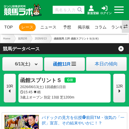
新規登録
ログイン
TOP
レース
ニュース
予想
掲示板
コラム
ランキン
Home
競馬DB
2026/6/13
函館競馬 11R 函館スプリントＳ(ＧⅢ)
競馬データベース
本日の傾向
函館11R
函館スプリントＳ
10R
12R
2026/06/13(土) 1回函館1日目
15:45
稍
3歳上オープン 別定 13頭 芝1200m
パドックの見方を伝授🕵前田TM・強気の「一
択」宣言、その結末やいかに！？