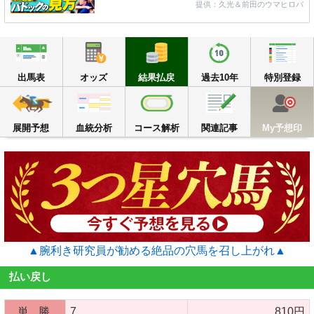
提供：久光＆前田のウマヒロバ
出馬表
オッズ
結果払戻
過去10年
出馬表
オッズ
結果払戻
過去10年
特別登録
展開予想
血統分析
コース解析
関連記事
M
展開予想
血統分析
コース解析
関連記事
My予想印
▲腕利き研究員が勧める絶品の穴馬を召し上がれ▲
払い戻し
単 勝
7
810円