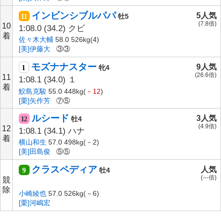
インビンシブルパパ
5人気
11
牡5
(7.8倍)
10
1:08.0
(34.2)
クビ
着
佐々木大輔
58.0 526kg(4)
[美]伊藤大
③③
モズナナスター
9人気
1
牝4
(26.6倍)
11
1:08.1
(34.0)
１
着
鮫島克駿
55.0 448kg(
－12
)
[栗]矢作芳
⑦⑤
ルシード
3人気
12
牡4
(4.9倍)
12
1:08.1
(34.1)
ハナ
着
横山和生
57.0 498kg(－2)
[美]田島俊
⑤⑤
クラスペディア
人気
9
牡4
(---倍)
競
除
小崎綾也
57.0 526kg(－6)
[栗]河嶋宏