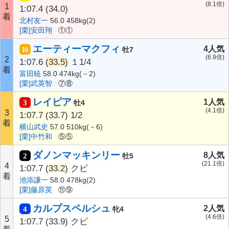
(8.1倍)
1
1:07.4
(34.0)
着
北村友一
56.0 458kg(2)
[栗]安田翔
①①
エーティーマクフィ
4人気
10
牡7
(6.9倍)
2
1:07.6
(33.5)
１1/4
着
富田暁
58.0 474kg(－2)
[栗]武英智
⑦⑧
レイピア
1人気
3
牡4
(4.1倍)
3
1:07.7
(33.7)
1/2
着
横山武史
57.0 510kg(－6)
[栗]中竹和
⑤⑤
ダノンマッキンリー
8人気
2
牡5
(21.1倍)
4
1:07.7
(33.2)
クビ
着
池添謙一
58.0 478kg(2)
[栗]藤原英
⑪⑨
カルプスペルシュ
2人気
4
牝4
(4.6倍)
5
1:07.7
(33.9)
クビ