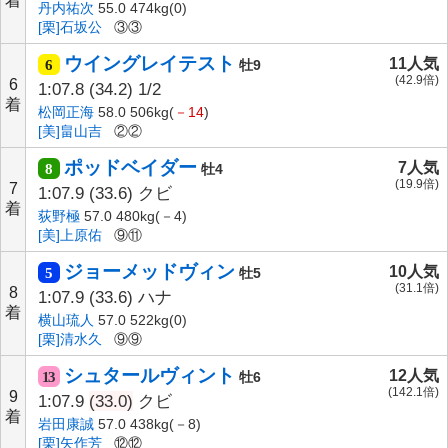
着
丹内祐次
55.0 474kg(0)
[栗]石坂公
③③
ウイングレイテスト
11人気
6
牡9
(42.9倍)
6
1:07.8
(34.2)
1/2
着
松岡正海
58.0 506kg(
－14
)
[美]畠山吉
②②
ポッドベイダー
7人気
8
牡4
(19.9倍)
7
1:07.9
(33.6)
クビ
着
荻野極
57.0 480kg(－4)
[美]上原佑
⑨⑪
ジョーメッドヴィン
10人気
5
牡5
(31.1倍)
8
1:07.9
(33.6)
ハナ
着
横山琉人
57.0 522kg(0)
[栗]清水久
⑨⑨
シュタールヴィント
12人気
13
牡6
(142.1倍)
9
1:07.9
(33.0)
クビ
着
岩田康誠
57.0 438kg(－8)
[栗]矢作芳
⑫⑫