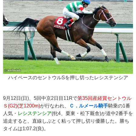
ハイペースのセントウルSを押し切ったレシステンシア
9月12日(日)、5回中京2日目11Rで
第35回産経賞セントウル
Ｓ(G2)(芝1200m)
が行なわれ、
Ｃ．ルメール騎手
騎乗の1番
人気・
レシステンシア
(牝4、栗東・松下厩舎)が道中2番手を
追走すると、直線しぶとく粘って押し切り優勝した。勝ち
タイムは1:07.2(良)。