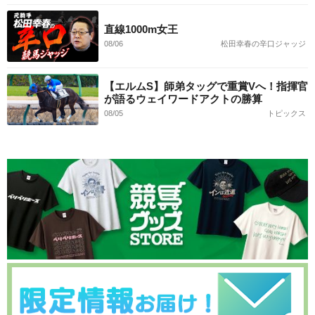
直線1000m女王
08/06
松田幸春の辛口ジャッジ
【エルムS】師弟タッグで重賞Vへ！指揮官
が語るウェイワードアクトの勝算
08/05
トピックス