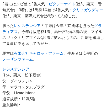
2着にはクビ差で2番人気・
ピクシーナイト
(牡3、栗東・音
無厩舎)、3着には1馬身1/4差で4番人気・
クリノガウディー
(牡5、栗東・藤沢則厩舎)が続いて入線した。
勝った
レシステンシア
の半弟は今年の京成杯を勝った
グラ
ティアス
。今年は阪急杯1着、高松宮記念2着の後、マイル
のヴィクトリアマイルは6着に敗れたものの、距離を短縮し
て見事に巻き返してみせた。
馬主は
有限会社キャロットファーム
、生産者は安平町の
ノーザンファーム
。
レシステンシア
(牝4、栗東・松下厩舎)
父：ダイワメジャー
母：マラコスタムブラダ
母父：Lizard Island
通算成績：11戦5勝
重賞勝利：