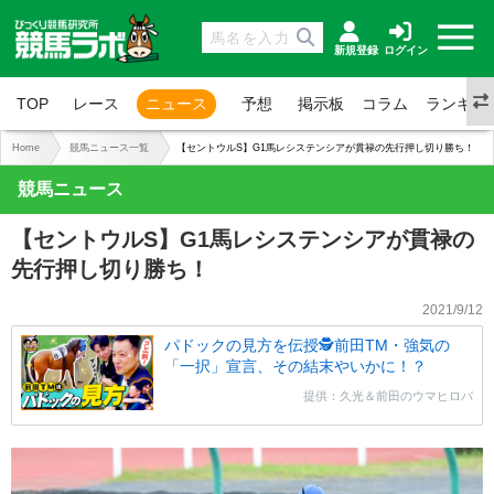
新規登録
ログイン
TOP
レース
ニュース
予想
掲示板
コラム
ランキン
Home
競馬ニュース一覧
【セントウルS】G1馬レシステンシアが貫禄の先行押し切り勝ち！
競馬ニュース
【セントウルS】G1馬レシステンシアが貫禄の
先行押し切り勝ち！
2021/9/12
パドックの見方を伝授🕵前田TM・強気の
「一択」宣言、その結末やいかに！？
提供：久光＆前田のウマヒロバ