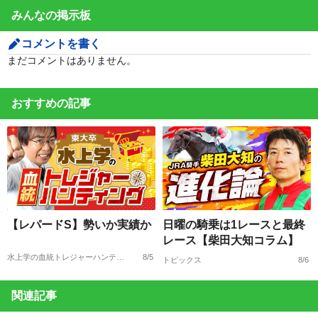
みんなの掲示板
コメントを書く
まだコメントはありません。
おすすめの記事
【レパードS】勢いか実績か
日曜の騎乗は1レースと最終
レース【柴田大知コラム】
水上学の血統トレジャーハンティング
8/5
トピックス
8/6
関連記事