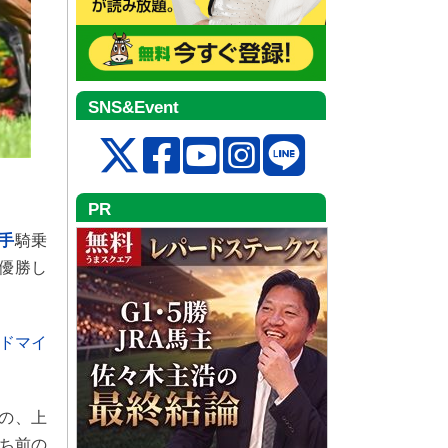
SNS&Event
PR
手
騎乗
て優勝し
ドマイ
の、上
ち前の