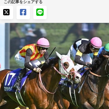
この記事をシェアする