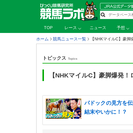
TOP
レース
ニュース
予想
ホーム
競馬ニュース一覧
【NHKマイルC】豪
トピックス
Topics
【NHKマイルC】豪脚爆発
パドックの見方を伝
結末やいかに！？