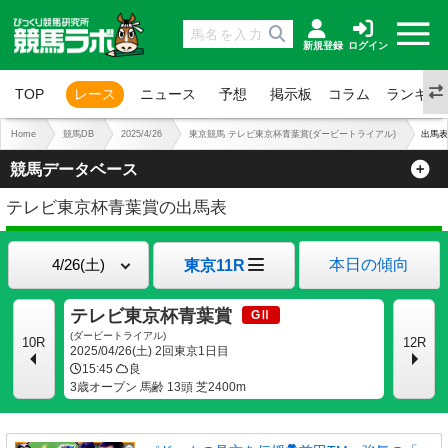
新規登録
ログイン
TOP
レース
ニュース
予想
掲示板
コラム
ランキン
Home
競馬DB
2025/4/26
東京競馬 テレビ東京杯青葉賞(ダービートライアル)
出馬表
競馬データベース
テレビ東京杯青葉賞の出馬表
本日の傾向
東京11R
テレビ東京杯青葉賞
(ダービートライアル)
10R
12R
2025/04/26(土) 2回東京1日目
15:45
良
3歳オープン 馬齢 13頭 芝2400m