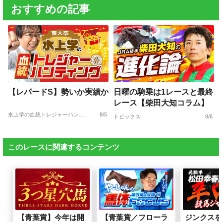
おすすめの記事
【レパードS】勢いか実績か
日曜の騎乗は1レースと最終
レース【柴田大知コラム】
水上学の血統トレジャーハンティング
8/5
トピックス
8/6
このレースに関連するコンテンツ
【青葉賞】今年は開
【青葉賞／フローラ
ジンクスを