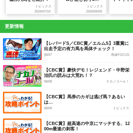
目のビッグタイトル
賞2勝目！
トピックス
トピックス
制覇！
2026/07/10
2026/05/05
更新情報
【レパードS／CBC賞／エルムS】3重賞に
出走予定の有力馬を馬体チェック！
08/07
馬体FOCUS
【CBC賞】豪快デモ！レジェンド・中野栄
治氏の読みは大荒れ！？
08/08
ナカノコール！
【CBC賞】馬券のカギは逃げ馬？あるい
は…
08/09
トピックス
【CBC賞】超高速の中京にマッチする、12
00m最速の刺客！