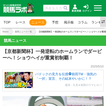
新規登録
ログイン
TOP
レース
ニュース
予想
掲示板
コラム
ランキン
Home
競馬ニュース一覧
【京都新聞杯】一発逆転のホームランでダービーへ！ショウヘイが重賞
競馬ニュース
【京都新聞杯】一発逆転のホームランでダービ
ーへ！ショウヘイが重賞初制覇！
2025/5/10
パドックの見方を伝授🕵前田TM・強気の
「一択」宣言、その結末やいかに！？
提供：久光＆前田のウマヒロバ