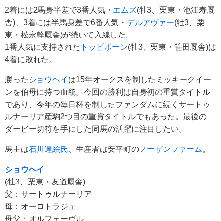
2着には2馬身半差で3番人気・
エムズ
(牡3、栗東・池江寿厩
舎)、3着には半馬身差で6番人気・
デルアヴァー
(牡3、栗
東・松永幹厩舎)が続いて入線した。
1番人気に支持された
トッピボーン
(牡3、栗東・笹田厩舎)は
4着に敗れた。
勝った
ショウヘイ
は15年オークスを制したミッキークイー
ンを伯母に持つ血統。今回の勝利は自身初の重賞タイトル
であり、今年の毎日杯を制したファンダムに続くサートゥ
ルナーリア産駒2つ目の重賞タイトルでもあった。最後の
ダービー切符を手にした同馬の活躍に注目したい。
馬主は
石川達絵氏
、生産者は安平町の
ノーザンファーム
。
ショウヘイ
(牡3、栗東・友道厩舎)
父：サートゥルナーリア
母：オーロトラジェ
母父：オルフェーヴル