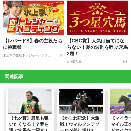
【レパードS】春の主役たち
【CBC賞】人気は当てにな
に挑戦状
らない！夏の波乱を呼ぶ穴馬
2頭！
水上学の血統トレジャーハンティング
8/8
3つ星穴馬
8/8
関連記事
【七夕賞】彦星も狙
【かしわ記念】大激
【マイラ
いたくなる！？夢を
戦！ウィルソンテソ
マイル王
運ぶ穴馬をご紹介！
ーロが差し切り3度
ドマイヤ