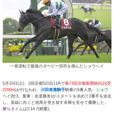
一発逆転で最後のダービー切符を掴んだショウヘイ
5月10日(土)、2回京都5日目11Rで
第73回京都新聞杯(G2)(芝
2200m)
が行なわれ、
川田将雅騎手
騎乗の5番人気・
ショウ
ヘイ
(牡3、栗東・友道厩舎)がスタートを決めて2番手を追走
し、直線に向くと他馬を突き放す末脚を見せて優勝した。
勝ちタイムは2:14.7(稍重)。