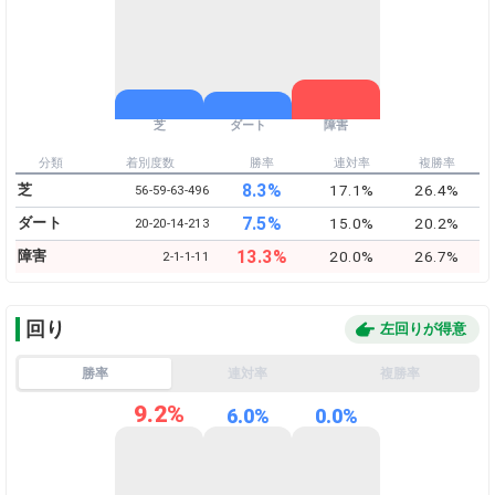
芝
ダート
障害
分類
着別度数
勝率
連対率
複勝率
8.3%
芝
17.1%
26.4%
56-​59-​63-​496
7.5%
ダート
15.0%
20.2%
20-​20-​14-​213
13.3%
障害
20.0%
26.7%
2-​1-​1-​11
回り
左回りが得意
勝率
連対率
複勝率
9.2%
6.0%
0.0%