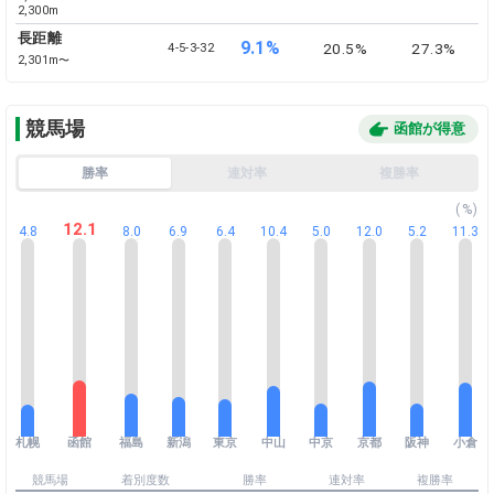
2,300m
長距離
9.1%
20.5%
27.3%
4-​5-​3-​32
2,301m〜
競馬場
函館が得意
勝率
連対率
複勝率
(%)
12.1
4.8
8.0
6.9
6.4
10.4
5.0
12.0
5.2
11.3
札幌
函館
福島
新潟
東京
中山
中京
京都
阪神
小倉
競馬場
着別度数
勝率
連対率
複勝率