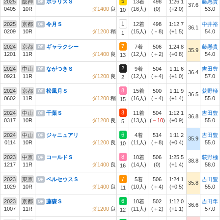
5
2025
阪神
ポラリスＳ
13着
498
1:26.1
藤懸貴
OP
37.6
0405
10R
ダ1400
良
(16人)
(0)
(+2.0)
53.0
10
1
2025
京都
令月Ｓ
12着
498
1:12.7
中井裕
OP
36.1
0209
10R
ダ1200
稍
(15人)
(－8)
(+1.5)
54.0
1
7
2024
京都
ギャラクシー
7着
506
1:24.8
藤懸貴
OP
35.9
1201
11R
ダ1400
良
(12人)
(＋2)
(+0.8)
54.0
13
2
2024
中山
ながつきＳ
9着
504
1:11.6
吉田豊
OP
36.4
0921
11R
ダ1200
良
(12人)
(＋4)
(+1.0)
57.0
2
8
2024
京都
松風月Ｓ
15着
500
1:11.9
荻野極
OP
36.5
0602
11R
ダ1200
稍
(16人)
(－4)
(+1.4)
55.0
15
3
2024
中山
千葉Ｓ
11着
504
1:12.1
吉田豊
OP
36.8
0317
10R
ダ1200
良
(13人)
(
－10
)
(+0.9)
55.0
5
6
2024
中山
ジャニュアリ
4着
514
1:11.2
吉田豊
OP
35.9
0114
10R
ダ1200
良
(11人)
(＋8)
(+0.4)
55.0
10
8
2023
中京
コールドＳ
10着
506
1:25.5
荻野極
OP
38.8
1217
11R
ダ1400
良
(14人)
(0)
(+1.4)
58.0
16
7
2023
東京
ペルセウスＳ
5着
506
1:24.1
吉田豊
OP
35.8
1029
10R
ダ1400
良
(10人)
(＋4)
(+0.5)
55.0
11
6
2023
京都
藤森Ｓ
10着
502
1:12.0
吉田隼
OP
36.6
1007
11R
ダ1200
良
(11人)
(＋2)
(+1.1)
57.0
12