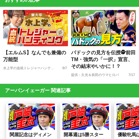
【エルムS】なんでも兼備の
パドックの見方を伝授🕵前田
万能型
TM・強気の「一択」宣言、
その結末やいかに！？
水上学の血統トレジャーハンティング
8/7
提供：久光＆前田のウマヒロバ
7/17
アーバンイェーガー 関連記事
関屋記念はディメン
開幕週は5勝スター
優駿牝馬