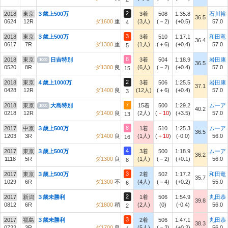
2
2018
東京
３歳上500万
3着
508
1:35.8
石川裕
36.5
0624
12R
ダ1600
重
(3人)
(－2)
(+0.5)
57.0
4
3
2018
東京
３歳上500万
3着
510
1:17.1
和田竜
36.4
0617
7R
ダ1300
重
(1人)
(＋6)
(+0.4)
57.0
5
8
2018
東京
日吉特別
3着
504
1:18.9
岩田康
1000
36.5
0520
8R
ダ1300
良
(6人)
(－2)
(+0.4)
57.0
15
2
2018
東京
４歳上1000万
3着
506
1:25.5
岩田康
37.1
0428
12R
ダ1400
良
(12人)
(＋6)
(+0.4)
57.0
3
7
2018
東京
大島特別
15着
500
1:29.2
ムーア
1000
40.2
0218
12R
ダ1400
良
(2人)
(
－10
)
(+3.5)
57.0
13
8
2017
中京
３歳上500万
1着
510
1:25.3
ムーア
36.5
1203
3R
ダ1400
良
(1人)
(
＋10
)
(-0.0)
56.0
16
4
2017
東京
３歳上500万
3着
500
1:18.9
ムーア
36.2
1118
5R
ダ1300
良
(1人)
(－2)
(+0.1)
56.0
8
3
2017
東京
３歳上500万
2着
502
1:17.2
和田竜
35.7
1029
6R
ダ1300
不
(4人)
(－4)
(+0.2)
55.0
6
2
2017
新潟
３歳未勝利
1着
506
1:54.9
丸田恭
39.8
0812
6R
ダ1800
稍
(2人)
(0)
(-0.4)
56.0
2
3
2017
福島
３歳未勝利
2着
506
1:47.1
丸田恭
38.3
0722
3R
ダ1700
良
(5人)
(－2)
(+0.2)
56.0