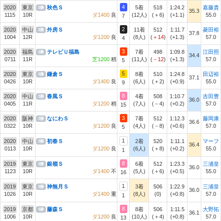
4
2020
東京
秋色Ｓ
5着
518
1:24.2
嘉藤貴
3勝
35.3
1115
10R
ダ1400
良
(12人)
(＋6)
(+1.1)
55.0
7
2
2020
中山
外房Ｓ
11着
512
1:11.7
菱田裕
3勝
37.8
1004
12R
ダ1200
良
(8人)
(
＋14
)
(+1.3)
57.0
4
3
2020
福島
テレビＵ福島
7着
498
1:09.8
江田照
3勝
34.4
0711
11R
芝1200
稍
(11人)
(
－12
)
(+1.3)
57.0
5
5
2020
東京
鎌倉Ｓ
8着
510
1:24.8
田辺裕
3勝
37.1
0426
10R
ダ1400
良
(6人)
(＋2)
(+0.9)
55.0
9
8
2020
中山
春風Ｓ
4着
508
1:10.7
吉田豊
3勝
36.0
0405
11R
ダ1200
稍
(7人)
(－4)
(+0.2)
57.0
15
3
2020
阪神
なにわＳ
7着
512
1:12.3
藤岡康
3勝
36.6
0322
10R
ダ1200
良
(4人)
(－8)
(+0.6)
57.0
5
1
2020
中山
初春Ｓ
2着
520
1:11.1
マーフ
3勝
36.4
0113
10R
ダ1200
良
(6人)
(＋8)
(+0.2)
55.0
1
8
2019
東京
銀嶺Ｓ
6着
512
1:23.3
三浦皇
3勝
36.0
1123
10R
ダ1400
不
(5人)
(＋6)
(+0.5)
55.0
16
1
2019
東京
神無月Ｓ
3着
506
1:22.9
三浦皇
3勝
36.0
1026
10R
ダ1400
重
(8人)
(0)
(+0.8)
57.0
1
8
2019
京都
藤森Ｓ
8着
506
1:11.5
大野拓
3勝
36.1
1006
10R
ダ1200
良
(10人)
(＋4)
(+0.8)
57.0
13