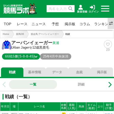
新規登録
ログイン
TOP
レース
ニュース
予想
掲示板
コラム
ランキング
Home
競馬DB
競走馬:アーバンイェーガー
戦績
アーバンイェーガー
美浦
Urban Jager
セ12歳
黒鹿毛
23
66戦5勝[5-8-8-45]
25年4月中央抹消
5-8-8-45
総合成績
戦績
基本情報
データ
血統
掲示板
8%
勝率
20%
連対
一覧
詳細
32%
複勝
戦績（一覧）
着順
タイム
騎手
枠番
年月日
場
レース名
馬体
上り
馬番
(人気)
(着差)
(斤量)