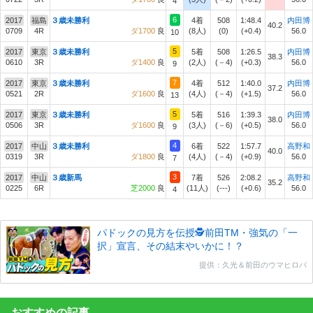
4
6
2017
福島
３歳未勝利
4着
508
1:48.4
内田博
40.2
0709
4R
ダ1700
良
(8人)
(0)
(+0.4)
56.0
10
5
2017
東京
３歳未勝利
5着
508
1:26.5
内田博
38.3
0610
3R
ダ1400
良
(2人)
(－4)
(+0.3)
56.0
9
7
2017
東京
３歳未勝利
4着
512
1:40.0
内田博
37.2
0521
2R
ダ1600
良
(4人)
(－4)
(+1.5)
56.0
13
5
2017
東京
３歳未勝利
5着
516
1:39.3
内田博
38.0
0506
3R
ダ1600
良
(3人)
(－6)
(+0.5)
56.0
9
4
2017
中山
３歳未勝利
6着
522
1:57.7
高野和
40.0
0319
3R
ダ1800
良
(4人)
(－4)
(+0.9)
56.0
7
3
2017
中山
３歳新馬
7着
526
2:08.2
高野和
35.2
0225
6R
芝2000
良
(11人)
(---)
(+0.6)
56.0
4
パドックの見方を伝授🕵前田TM・強気の「一
択」宣言、その結末やいかに！？
提供：久光＆前田のウマヒロバ
おすすめの記事