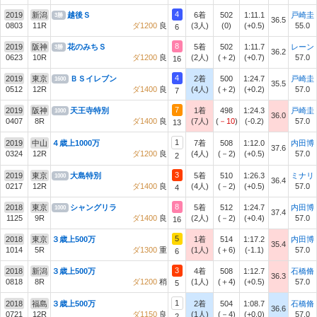
4
2019
新潟
越後Ｓ
6着
502
1:11.1
戸崎圭
3勝
36.5
0803
11R
ダ1200
良
(3人)
(0)
(+0.5)
55.0
6
8
2019
阪神
花のみちＳ
5着
502
1:11.7
レーン
3勝
36.2
0623
10R
ダ1200
良
(2人)
(＋2)
(+0.7)
57.0
16
4
2019
東京
ＢＳイレブン
2着
500
1:24.7
戸崎圭
1600
35.5
0512
12R
ダ1400
良
(4人)
(＋2)
(+0.2)
57.0
7
7
2019
阪神
天王寺特別
1着
498
1:24.3
戸崎圭
1000
36.0
0407
8R
ダ1400
良
(7人)
(
－10
)
(-0.2)
57.0
13
1
2019
中山
４歳上1000万
7着
508
1:12.0
内田博
37.6
0324
12R
ダ1200
良
(4人)
(－2)
(+0.5)
57.0
2
3
2019
東京
大島特別
5着
510
1:26.3
ミナリ
1000
36.4
0217
12R
ダ1400
良
(4人)
(－2)
(+0.5)
57.0
4
8
2018
東京
シャングリラ
5着
512
1:24.7
内田博
1000
37.4
1125
9R
ダ1400
良
(2人)
(－2)
(+0.4)
57.0
16
5
2018
東京
３歳上500万
1着
514
1:17.2
内田博
35.4
1014
5R
ダ1300
重
(1人)
(＋6)
(-1.1)
57.0
6
3
2018
新潟
３歳上500万
4着
508
1:12.7
石橋脩
36.3
0818
8R
ダ1200
稍
(1人)
(＋4)
(+0.5)
57.0
5
1
2018
福島
３歳上500万
2着
504
1:08.7
石橋脩
36.6
0721
12R
ダ1150
良
(1人)
(－4)
(+0.0)
57.0
2