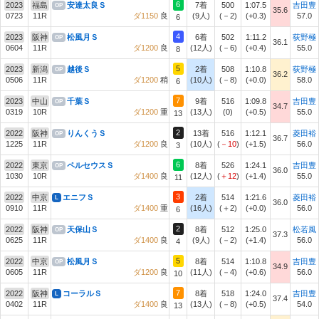
6
2023
福島
安達太良Ｓ
7着
500
1:07.5
吉田豊
OP
35.6
0723
11R
ダ1150
良
(9人)
(－2)
(+0.3)
57.0
6
4
2023
阪神
松風月Ｓ
6着
502
1:11.2
荻野極
OP
36.1
0604
11R
ダ1200
良
(12人)
(－6)
(+0.4)
55.0
8
5
2023
新潟
越後Ｓ
2着
508
1:10.8
荻野極
OP
36.2
0506
11R
ダ1200
稍
(10人)
(－8)
(+0.0)
58.0
6
7
2023
中山
千葉Ｓ
9着
516
1:09.8
吉田豊
OP
34.7
0319
10R
ダ1200
重
(13人)
(0)
(+0.5)
55.0
13
2
2022
阪神
りんくうＳ
13着
516
1:12.1
菱田裕
OP
36.7
1225
11R
ダ1200
良
(10人)
(
－10
)
(+1.5)
56.0
3
6
2022
東京
ペルセウスＳ
8着
526
1:24.1
吉田豊
OP
36.0
1030
10R
ダ1400
良
(12人)
(
＋12
)
(+1.4)
55.0
11
3
2022
中京
エニフＳ
2着
514
1:21.6
菱田裕
L
36.0
0910
11R
ダ1400
重
(16人)
(＋2)
(+0.0)
56.0
6
2
2022
阪神
天保山Ｓ
8着
512
1:25.0
松若風
OP
37.3
0625
11R
ダ1400
良
(9人)
(－2)
(+1.4)
56.0
4
5
2022
中京
松風月Ｓ
8着
514
1:10.8
吉田豊
OP
34.9
0605
11R
ダ1200
良
(11人)
(－4)
(+0.6)
56.0
10
7
2022
阪神
コーラルＳ
8着
518
1:24.0
吉田豊
L
37.4
0402
11R
ダ1400
良
(13人)
(－8)
(+0.5)
54.0
13