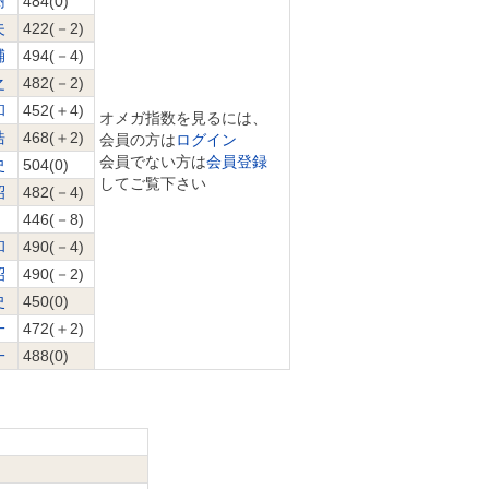
樹
484(0)
夫
422(－2)
輔
494(－4)
之
482(－2)
和
452(＋4)
オメガ指数を見るには、
浩
468(＋2)
会員の方は
ログイン
会員でない方は
会員登録
史
504(0)
してご覧下さい
昭
482(－4)
446(－8)
和
490(－4)
昭
490(－2)
史
450(0)
一
472(＋2)
一
488(0)