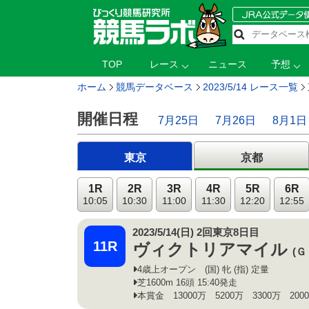
TOP
レース
ニュース
予想
ホーム
競馬データベース
2023/5/14 レース一覧
開催日程
7月25日
7月26日
8月1日
東京
京都
1R
2R
3R
4R
5R
6R
10:05
10:30
11:00
11:30
12:20
12:55
2023/5/14(日) 2回東京8日目
11R
ヴィクトリアマイル
(Ｇ
4歳上オープン (国) 牝 (指) 定量
芝1600m 16頭 15:40発走
本賞金 13000万 5200万 3300万 200