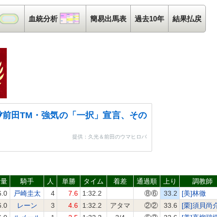
コース解析
血統分析
血統分析
簡易出馬表
過去10年
結果払戻
前田TM・強気の「一択」宣言、その
提供：久光＆前田のウマヒロバ
斤量
騎手
人
単勝
タイム
着差
通過順
上り
調教師
6.0
戸崎圭太
4
7.6
1:32.2
⑧⑥
33.2
[美]林徹
6.0
レーン
3
4.6
1:32.2
アタマ
②②
33.6
[栗]須貝尚