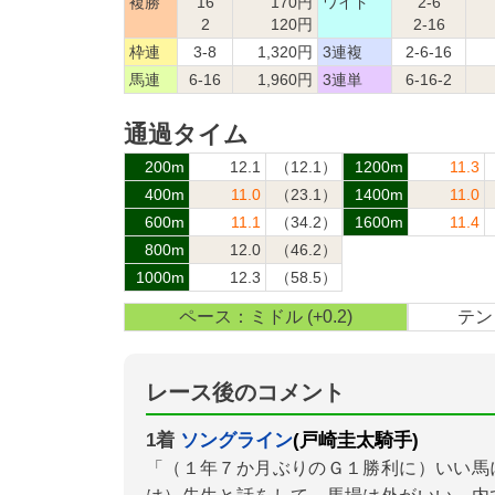
複勝
16
170円
ワイド
2-6
2
120円
2-16
枠連
3-8
1,320円
3連複
2-6-16
馬連
6-16
1,960円
3連単
6-16-2
通過タイム
200m
12.1
（12.1）
1200m
11.3
400m
11.0
（23.1）
1400m
11.0
600m
11.1
（34.2）
1600m
11.4
800m
12.0
（46.2）
1000m
12.3
（58.5）
ペース：ミドル (+0.2)
テン：
レース後のコメント
1着
ソングライン
(戸崎圭太騎手)
「（１年７か月ぶりのＧ１勝利に）いい馬