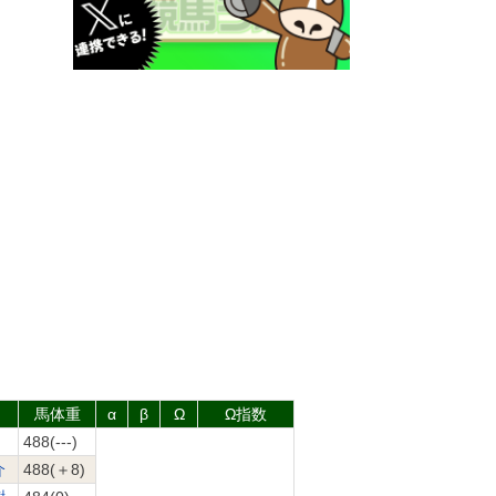
馬体重
α
β
Ω
Ω指数
488(---)
介
488(＋8)