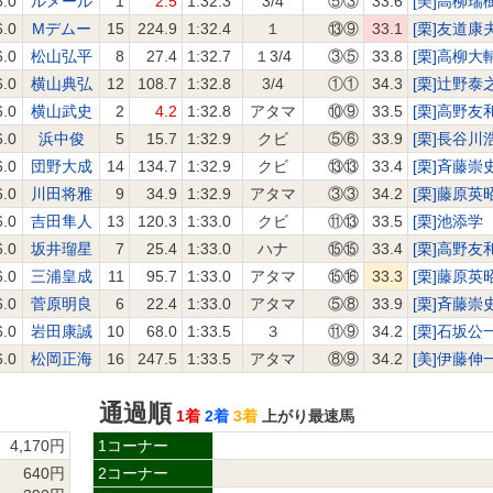
6.0
ルメール
1
2.5
1:32.3
3/4
⑤③
33.6
[美]高柳瑞
6.0
Mデムー
15
224.9
1:32.4
１
⑬⑨
33.1
[栗]友道康
6.0
松山弘平
8
27.4
1:32.7
１3/4
③⑤
33.8
[栗]高柳大
6.0
横山典弘
12
108.7
1:32.8
3/4
①①
34.3
[栗]辻野泰
6.0
横山武史
2
4.2
1:32.8
アタマ
⑩⑨
33.5
[栗]高野友
6.0
浜中俊
5
15.7
1:32.9
クビ
⑤⑥
33.9
[栗]長谷川
6.0
団野大成
14
134.7
1:32.9
クビ
⑬⑬
33.4
[栗]斉藤崇
6.0
川田将雅
9
34.9
1:32.9
アタマ
③③
34.2
[栗]藤原英
6.0
吉田隼人
13
120.3
1:33.0
クビ
⑪⑬
33.5
[栗]池添学
6.0
坂井瑠星
7
25.4
1:33.0
ハナ
⑮⑮
33.4
[栗]高野友
6.0
三浦皇成
11
95.7
1:33.0
アタマ
⑮⑯
33.3
[栗]藤原英
6.0
菅原明良
6
22.4
1:33.0
アタマ
⑤⑧
33.9
[栗]斉藤崇
6.0
岩田康誠
10
68.0
1:33.5
３
⑪⑨
34.2
[栗]石坂公
6.0
松岡正海
16
247.5
1:33.5
アタマ
⑧⑨
34.2
[美]伊藤伸
通過順
1着
2着
3着
上がり最速馬
4,170円
1コーナー
640円
2コーナー