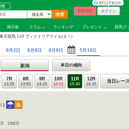
新規登録
ログイン
掲示板
コラム
ランキング
プレゼント
競馬グッ
東京競馬 11R ヴィクトリアマイル(ＧⅠ)
8月2日
8月8日
8月9日
5月14日
本日の傾向
新潟
7R
8R
9R
10R
11R
12R
当日レー
13:25
13:55
14:25
15:01
15:40
16:25
小雨
良
Ⅰ)
0万 1300万