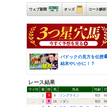
ウェブ新聞
ウェブ新聞
オッズ
オッズ
コース解析
パドックの見方を伝授
結末やいかに！？
レース結果
マイ印
着
枠
馬
馬名
性齢
…
1
3
6
ソングライン
牝5
5
…
2
8
16
ソダシ
牝5
5