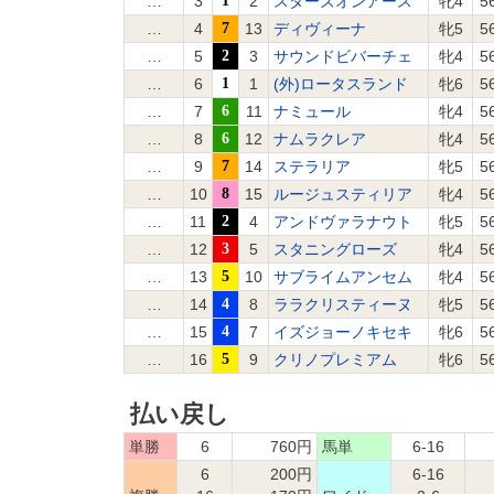
…
3
1
2
スターズオンアース
牝4
5
…
4
7
13
ディヴィーナ
牝5
5
…
5
2
3
サウンドビバーチェ
牝4
5
…
6
1
1
(外)ロータスランド
牝6
5
…
7
6
11
ナミュール
牝4
5
…
8
6
12
ナムラクレア
牝4
5
…
9
7
14
ステラリア
牝5
5
…
10
8
15
ルージュスティリア
牝4
5
…
11
2
4
アンドヴァラナウト
牝5
5
…
12
3
5
スタニングローズ
牝4
5
…
13
5
10
サブライムアンセム
牝4
5
…
14
4
8
ララクリスティーヌ
牝5
5
…
15
4
7
イズジョーノキセキ
牝6
5
…
16
5
9
クリノプレミアム
牝6
5
払い戻し
単勝
6
760円
馬単
6-16
6
200円
6-16