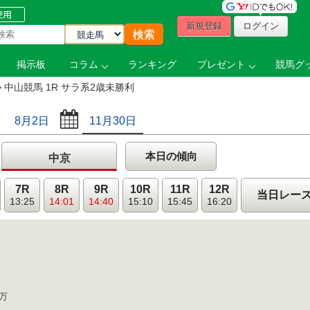
新規登録
ログイン
掲示板
コラム
ランキング
プレゼント
競馬グッ
中山競馬 1R サラ系2歳未勝利
8月2日
11月30日
本日の傾向
中京
7R
8R
9R
10R
11R
12R
当日レー
13:25
14:01
14:40
15:10
15:45
16:20
5万