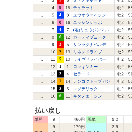
…
3
3
6
ミトノキャット
牝2
5
…
4
8
15
チュラット
牝2
5
…
5
4
8
ユウオウマイシン
牡2
5
…
6
8
16
ニッシンゲッポ
牝2
5
…
7
4
7
(地)リュウジンマル
牡2
5
…
8
6
12
カーティブヨーク
牝2
5
…
9
3
5
サンラグナベルデ
牝2
5
…
10
7
13
リネンドライブ
セ2
5
…
11
5
10
ライヴドライバー
牡2
5
…
12
1
1
ロッキンミー
牝2
5
…
13
2
4
セラード
牝2
5
…
14
7
14
ナンゴクトップガン
牡2
5
…
15
2
3
エソテリック
牡2
5
…
16
6
11
キタノエーシン
牡2
5
払い戻し
単勝
9
460円
馬単
9-2
9
170円
2-9