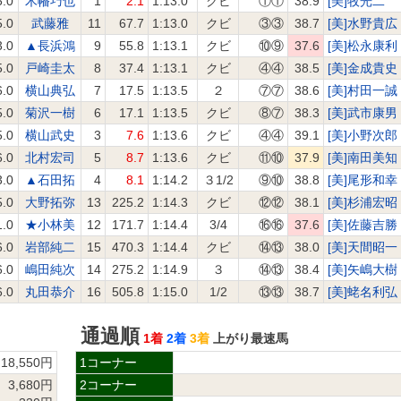
5.0
木幡巧也
1
2.1
1:13.0
クビ
①①
38.9
[美]牧光二
5.0
武藤雅
11
67.7
1:13.0
クビ
③③
38.7
[美]水野貴広
3.0
▲長浜鴻
9
55.8
1:13.1
クビ
⑩⑨
37.6
[美]松永康利
5.0
戸崎圭太
8
37.4
1:13.1
クビ
④④
38.5
[美]金成貴史
6.0
横山典弘
7
17.5
1:13.5
２
⑦⑦
38.6
[美]村田一誠
5.0
菊沢一樹
6
17.1
1:13.5
クビ
⑧⑦
38.3
[美]武市康男
5.0
横山武史
3
7.6
1:13.6
クビ
④④
39.1
[美]小野次郎
6.0
北村宏司
5
8.7
1:13.6
クビ
⑪⑩
37.9
[美]南田美知
3.0
▲石田拓
4
8.1
1:14.2
３1/2
⑨⑩
38.8
[美]尾形和幸
5.0
大野拓弥
13
225.2
1:14.3
クビ
⑫⑫
38.1
[美]杉浦宏昭
1.0
★小林美
12
171.7
1:14.4
3/4
⑯⑯
37.6
[美]佐藤吉勝
6.0
岩部純二
15
470.3
1:14.4
クビ
⑭⑬
38.0
[美]天間昭一
6.0
嶋田純次
14
275.2
1:14.9
３
⑭⑬
38.4
[美]矢嶋大樹
6.0
丸田恭介
16
505.8
1:15.0
1/2
⑬⑬
38.7
[美]蛯名利弘
通過順
1着
2着
3着
上がり最速馬
18,550円
1コーナー
3,680円
2コーナー