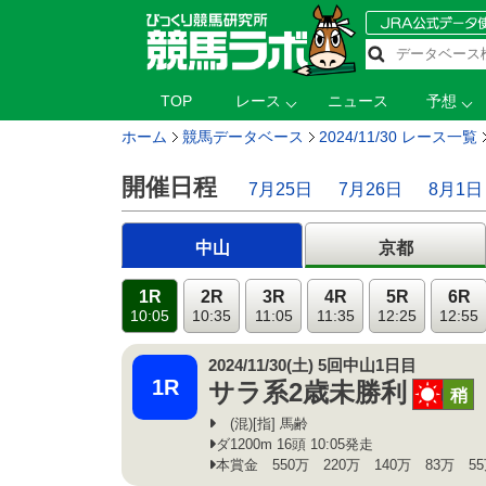
TOP
レース
ニュース
予想
ホーム
競馬データベース
2024/11/30 レース一覧
開催日程
7月25日
7月26日
8月1日
中山
京都
1R
2R
3R
4R
5R
6R
10:05
10:35
11:05
11:35
12:25
12:55
2024/11/30(土) 5回中山1日目
1R
サラ系2歳未勝利
晴
稍
(混)[指] 馬齢
ダ1200m 16頭 10:05発走
本賞金 550万 220万 140万 83万 5