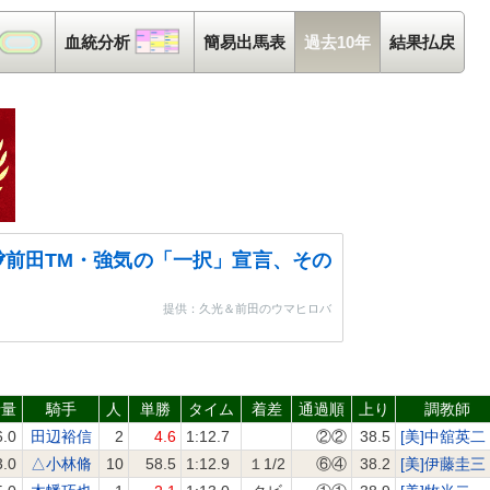
コース解析
血統分析
血統分析
簡易出馬表
過去10年
結果払戻
前田TM・強気の「一択」宣言、その
提供：久光＆前田のウマヒロバ
斤量
騎手
人
単勝
タイム
着差
通過順
上り
調教師
6.0
田辺裕信
2
4.6
1:12.7
②②
38.5
[美]中舘英二
3.0
△小林脩
10
58.5
1:12.9
１1/2
⑥④
38.2
[美]伊藤圭三