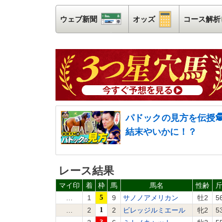
ウェブ新聞
ウェブ新聞
オッズ
オッズ
コース解析
パドックの見方を伝授
結末やいかに！？
レース結果
マイ印
着
枠
馬
馬名
性齢
…
1
5
9
サノノアメリカン
牡2
5
…
2
1
2
ビレッジルミエール
牝2
5