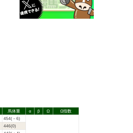
馬体重
α
β
Ω
Ω指数
454(－6)
446(0)