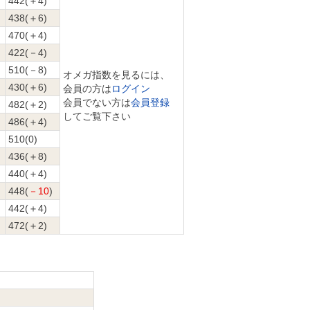
442(＋4)
438(＋6)
470(＋4)
422(－4)
510(－8)
オメガ指数を見るには、
430(＋6)
会員の方は
ログイン
会員でない方は
会員登録
482(＋2)
してご覧下さい
486(＋4)
510(0)
436(＋8)
440(＋4)
448(
－10
)
442(＋4)
472(＋2)