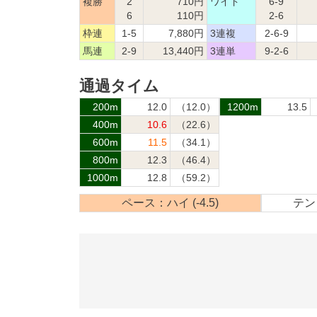
複勝
2
710円
ワイド
6-9
6
110円
2-6
枠連
1-5
7,880円
3連複
2-6-9
馬連
2-9
13,440円
3連単
9-2-6
通過タイム
200m
12.0
（12.0）
1200m
13.5
400m
10.6
（22.6）
600m
11.5
（34.1）
800m
12.3
（46.4）
1000m
12.8
（59.2）
ペース：ハイ (-4.5)
テン：