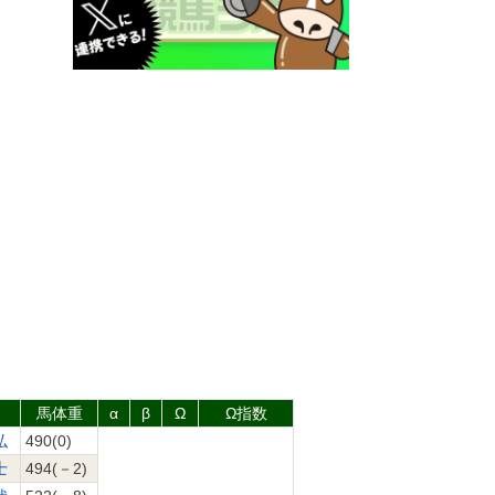
馬体重
α
β
Ω
Ω指数
弘
490(0)
士
494(－2)