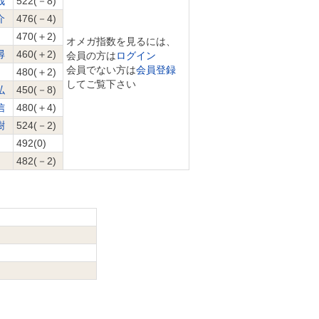
哉
522(－8)
介
476(－4)
470(＋2)
オメガ指数を見るには、
尋
460(＋2)
会員の方は
ログイン
会員でない方は
会員登録
480(＋2)
してご覧下さい
弘
450(－8)
信
480(＋4)
樹
524(－2)
492(0)
482(－2)