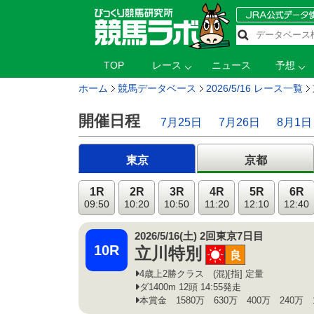
TOP
レース
ニュース
予想
ホーム
競馬データベース
2026/5/16 レース一覧
開催日程
7月25日
7月26日
8月1日
東京
京都
1R
2R
3R
4R
5R
6R
09:50
10:20
10:50
11:20
12:10
12:40
2026/5/16(土) 2回東京7日目
10R
立川特別
晴
良
4歳上2勝クラス (混)[指] 定量
ダ1400m 12頭 14:55発走
本賞金 1580万 630万 400万 240万 