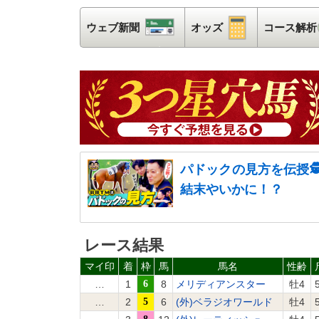
ウェブ新聞
ウェブ新聞
オッズ
オッズ
コース解析
パドックの見方を伝授
結末やいかに！？
レース結果
マイ印
着
枠
馬
馬名
性齢
…
1
6
8
メリディアンスター
牡4
…
2
5
6
(外)ベラジオワールド
牡4