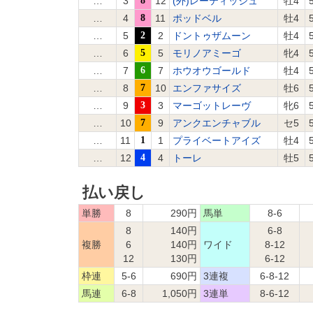
…
3
8
12
(外)レーティッシュ
牡4
…
4
8
11
ポッドベル
牡4
…
5
2
2
ドントゥザムーン
牡4
…
6
5
5
モリノアミーゴ
牝4
…
7
6
7
ホウオウゴールド
牡4
…
8
7
10
エンファサイズ
牡6
…
9
3
3
マーゴットレーヴ
牝6
…
10
7
9
アンクエンチャブル
セ5
…
11
1
1
プライベートアイズ
牡4
…
12
4
4
トーレ
牡5
払い戻し
単勝
8
290円
馬単
8-6
8
140円
6-8
複勝
6
140円
ワイド
8-12
12
130円
6-12
枠連
5-6
690円
3連複
6-8-12
馬連
6-8
1,050円
3連単
8-6-12