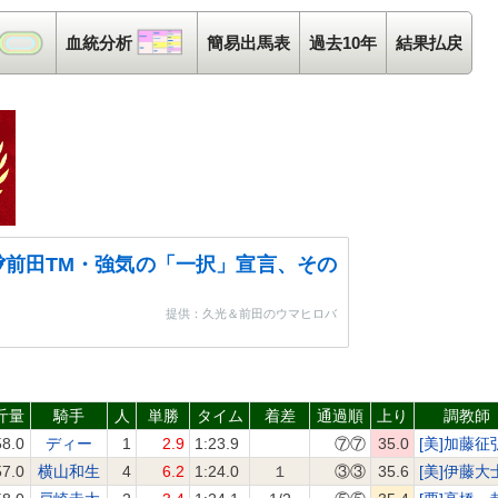
コース解析
血統分析
血統分析
簡易出馬表
過去10年
結果払戻
前田TM・強気の「一択」宣言、その
提供：久光＆前田のウマヒロバ
斤量
騎手
人
単勝
タイム
着差
通過順
上り
調教師
58.0
ディー
1
2.9
1:23.9
⑦⑦
35.0
[美]加藤征
57.0
横山和生
4
6.2
1:24.0
１
③③
35.6
[美]伊藤大