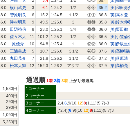
58.0
戸崎圭太
2
3.4
1:24.1
1/2
⑤⑤
35.4
[栗]高橋一
58.0
横山武史
3
6.1
1:24.2
1/2
⑧⑧
35.2
[美]和田勇
58.0
菅原明良
6
15.2
1:24.5
１1/2
①①
36.3
[美]高木登
56.0
津村明秀
9
49.5
1:25.0
３
⑩⑩
35.8
[美]鈴木伸
58.0
田辺裕信
8
23.0
1:25.1
3/4
⑩⑩
36.0
[美]栗田徹
58.0
佐々木大
11
101.2
1:25.2
1/2
⑤⑤
36.5
[美]小笠倫
56.0
原優介
10
94.8
1:25.4
１
⑫⑫
36.0
[美]伊坂重
58.0
三浦皇成
5
10.7
1:26.0
３1/2
④③
37.6
[美]高柳瑞
58.0
丸田恭介
7
21.8
1:26.2
１1/2
⑧⑧
37.2
[美]萩原清
58.0
松本大輝
12
152.3
1:26.2
アタマ
②②
37.9
[栗]高橋亮
通過順
1着
2着
3着
上がり最速馬
1,530円
1コーナー
400円
2コーナー
290円
3コーナー
2,4,
6
,9(10,
12
)
8
(1,11)(5,7)-3
290円
4コーナー
(*2,4)(
6
,9)(10,
12
)
8
(1,11)(5,7)3
1,090円
5,250円