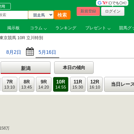
新規登録
ログイン
掲示板
コラム
ランキング
プレゼント
競馬グッ
東京競馬 10R 立川特別
8月2日
5月16日
本日の傾向
新潟
7R
8R
9R
10R
11R
12R
当日レー
13:10
13:45
14:20
14:55
15:30
16:10
158万