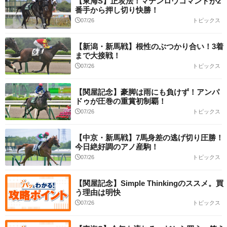
【東海S】正攻法！マテンロウコマンドが2
番手から押し切り快勝！
07/26
トピックス
【新潟・新馬戦】根性のぶつかり合い！3着
まで大接戦！
07/26
トピックス
【関屋記念】豪脚は雨にも負けず！アンパ
ドゥが圧巻の重賞初制覇！
07/26
トピックス
【中京・新馬戦】7馬身差の逃げ切り圧勝！
今日絶好調のアノ産駒！
07/26
トピックス
【関屋記念】Simple Thinkingのススメ。買
う理由は明快
07/26
トピックス