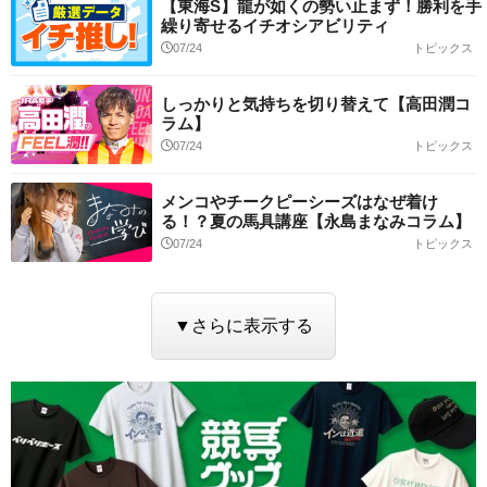
【東海S】龍が如くの勢い止まず！勝利を手
繰り寄せるイチオシアビリティ
07/24
トピックス
しっかりと気持ちを切り替えて【高田潤コ
ラム】
07/24
トピックス
メンコやチークピーシーズはなぜ着け
る！？夏の馬具講座【永島まなみコラム】
07/24
トピックス
▼さらに表示する