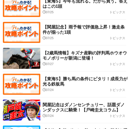
【東海S】今年も流れる。だから買う。答え
はこの1頭
07/25
トピックス
【関屋記念】雨予報で評価急上昇！激走条
件が揃った1頭
07/25
トピックス
【2歳馬情報】キズナ産駒の評判馬ホウオウ
モノポリーが新潟に登場！
07/27
トピックス
【東海S】勝ち馬の条件にピタリ！成長力が
光る鉄板馬
07/24
トピックス
関屋記念はダノンセンチュリー、話題ダノ
ンダックスに騎乗！【戸崎圭太コラム】
07/24
トピックス