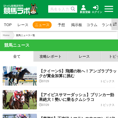
新規登録
ログイン
TOP
レース
ニュース
予想
掲示板
コラム
ランキン
Home
競馬ニュース一覧
競馬ニュース
全て
攻略レポート
レース
トピ
【クイーンS】飛躍の秋へ！アンゴラブラッ
クが賞金加算に挑む
07/29
トピックス
【アイビスサマーダッシュ】ブリンカー効
果絶大！勢いに乗るクムシラコ
07/29
トピックス